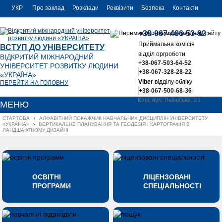
УКР
Про заклад
Розклади
Реквізити
Безпека
Контакти
РУС
+38-067-406-53-92
ENG
Приймальна комісія
ВСТУП ДО УНІВЕРСИТЕТУ
відділ оргроботи
ВІДКРИТИЙ МІЖНАРОДНИЙ
+38-067-503-64-52
УНІВЕРСИТЕТ РОЗВИТКУ ЛЮДИНИ
+38-067-328-28-22
«УКРАЇНА»
Viber
відділу обліку
ПЕРЕЙТИ НА ГОЛОВНУ
+38-067-500-68-36
Київ, вул. Львівська, 23
МЕНЮ
office@uu.ua
СТАРТОВА
›
АЛФАВІТНИЙ ПОКАЖЧИК НАВЧАЛЬНИХ ДИСЦИПЛІН УНІВЕРСИТЕТУ 
«УКРАЇНА»
›
ВЕРТИКАЛЬНЕ ПЛАНУВАННЯ ТА ГЕОДЕЗІЯ І КАРТОГРАФІЯ В 
ЛАНДШАФТНОМУ ДИЗАЙНІ
ОСВІТНІ
ЛІЦЕНЗОВАНІ
ПРОГРАМИ
СПЕЦІАЛЬНОСТІ