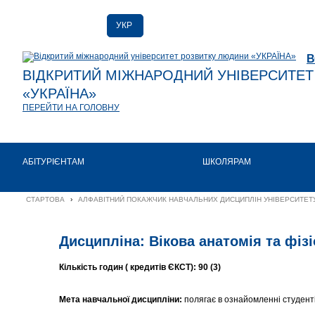
УКР
РУС
В
ENG
ВІДКРИТИЙ МІЖНАРОДНИЙ УНІВЕРСИТЕ
«УКРАЇНА»
ПЕРЕЙТИ НА ГОЛОВНУ
АБІТУРІЄНТАМ
ШКОЛЯРАМ
СТАРТОВА
›
АЛФАВІТНИЙ ПОКАЖЧИК НАВЧАЛЬНИХ ДИСЦИПЛІН УНІВЕРСИТЕТУ
Дисципліна: Вікова анатомія та фізі
Кількість годин ( кредитів ЄКСТ): 90 (3)
Мета навчальної дисципліни:
полягає в ознайомленні студенті