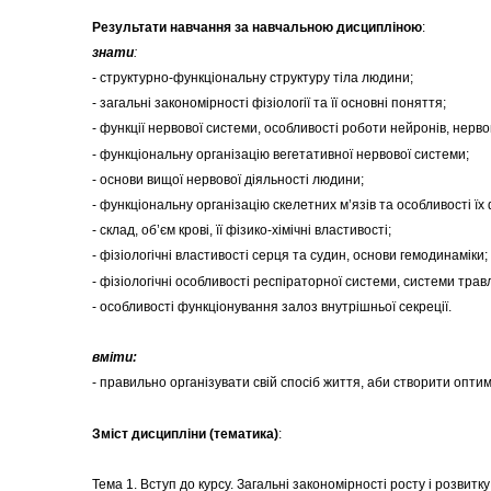
Результати навчання за навчальною дисципліною
:
знати
:
- структурно-функціональну структуру тіла людини;
- загальні закономірності фізіології та її основні поняття;
- функції нервової системи, особливості роботи нейронів, нерв
- функціональну організацію вегетативної нервової системи;
- основи вищої нервової діяльності людини;
- функціональну організацію скелетних м’язів та особливості їх
- склад, об’єм крові, її фізико-хімічні властивості;
- фізіологічні властивості серця та судин, основи гемодинаміки;
- фізіологічні особливості респіраторної системи, системи трав
- особливості функціонування залоз внутрішньої секреції.
вміти:
- правильно організувати свій спосіб життя, аби створити опти
Зміст дисципліни (тематика)
:
Тема 1. Вступ до курсу. Загальні закономірності росту і розвитк