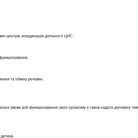
ових центрів, координацію діяльності ЦНС;
 функціонування;
лення та обміну речовин;
мальні умови для функціонування свого організму а також надати допомогу тим,
у дитини.