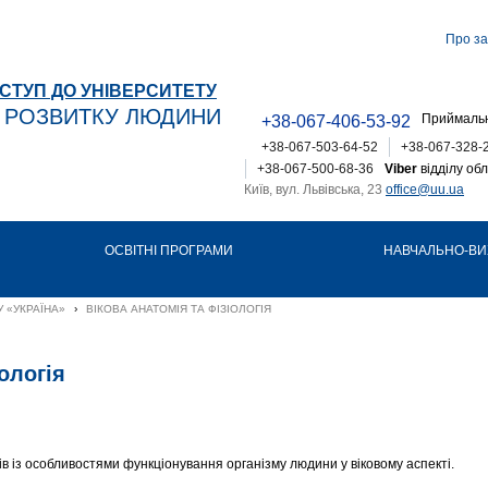
Про за
СТУП ДО УНІВЕРСИТЕТУ
Т РОЗВИТКУ ЛЮДИНИ
Приймальн
+38-067-406-53-92
+38-067-503-64-52
+38-067-328-
+38-067-500-68-36
Viber
відділу обл
Київ, вул. Львівська, 23
office@uu.ua
ОСВІТНІ ПРОГРАМИ
НАВЧАЛЬНО-ВИ
 «УКРАЇНА»
›
ВІКОВА АНАТОМІЯ ТА ФІЗІОЛОГІЯ
ологія
в із особливостями функціонування організму людини у віковому аспекті.