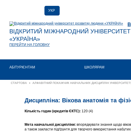
УКР
РУС
В
ENG
ВІДКРИТИЙ МІЖНАРОДНИЙ УНІВЕРСИТЕ
«УКРАЇНА»
ПЕРЕЙТИ НА ГОЛОВНУ
АБІТУРІЄНТАМ
ШКОЛЯРАМ
СТАРТОВА
›
АЛФАВІТНИЙ ПОКАЖЧИК НАВЧАЛЬНИХ ДИСЦИПЛІН УНІВЕРСИТЕТУ
Дисципліна: Вікова анатомія та фізі
Кількість годин (кредитів ЄКТС):
120 (4)
Мета навчальної дисципліни:
впорядкувати знання щодо вікови
а також закласти підґрунтя для творчого використання набутих 