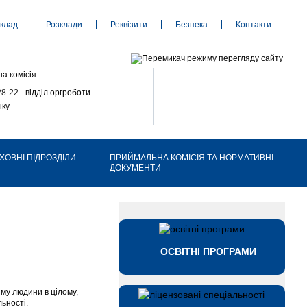
клад
Розклади
Реквізити
Безпека
Контакти
а комісія
28-22
відділ оргроботи
іку
ХОВНІ ПІДРОЗДІЛИ
ПРИЙМАЛЬНА КОМІСІЯ ТА НОРМАТИВНІ
ДОКУМЕНТИ
ОСВІТНІ ПРОГРАМИ
зму людини в цілому,
ьності.