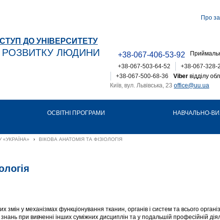
Про за
СТУП ДО УНІВЕРСИТЕТУ
Т РОЗВИТКУ ЛЮДИНИ
Приймальн
+38-067-406-53-92
+38-067-503-64-52
+38-067-328-
+38-067-500-68-36
Viber
відділу обл
Київ, вул. Львівська, 23
office@uu.ua
ОСВІТНІ ПРОГРАМИ
НАВЧАЛЬНО-ВИ
 «УКРАЇНА»
›
ВІКОВА АНАТОМІЯ ТА ФІЗІОЛОГІЯ
ологія
х змін у механізмах функціонування тканин, органів і систем та всього органі
знань при вивченні інших суміжних дисциплін та у подальшій професійній діял