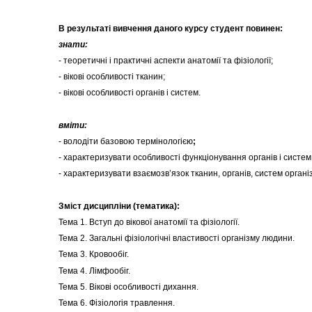
В результаті вивчення даного курсу студент повинен
:
з
нати:
- теоретичні і практичні аспекти анатомії та фізіології;
- вікові особливості тканин;
- вікові особливості органів і систем.
вмі
ти:
- володіти базовою термінологією
;
- характеризувати особливості функціонування органів і систе
- характеризувати взаємозв’язок тканин, органів, систем органі
Зміст дисципліни (тематика):
Тема 1. Вступ до вікової анатомії та фізіології.
Тема 2. Загальні фізіологічні властивості організму людини.
Тема 3. Кровообіг.
Тема 4. Лімфообіг.
Тема 5. Вікові особливості дихання.
Тема 6. Фізіологія травлення.