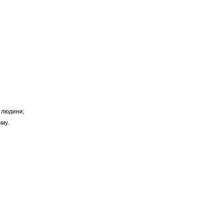
м людини;
зму.