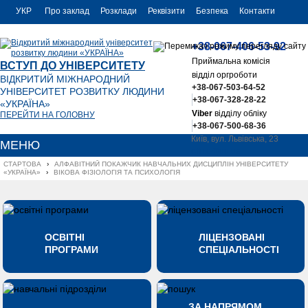
УКР
Про заклад
Розклади
Реквізити
Безпека
Контакти
РУС
+38-067-406-53-92
ENG
Приймальна комісія
ВСТУП ДО УНІВЕРСИТЕТУ
відділ оргроботи
ВІДКРИТИЙ МІЖНАРОДНИЙ
+38-067-503-64-52
УНІВЕРСИТЕТ РОЗВИТКУ ЛЮДИНИ
+38-067-328-28-22
«УКРАЇНА»
Viber
відділу обліку
ПЕРЕЙТИ НА ГОЛОВНУ
+38-067-500-68-36
Київ, вул. Львівська, 23
МЕНЮ
office@uu.ua
СТАРТОВА
›
АЛФАВІТНИЙ ПОКАЖЧИК НАВЧАЛЬНИХ ДИСЦИПЛІН УНІВЕРСИТЕТУ 
«УКРАЇНА»
›
ВІКОВА ФІЗІОЛОГІЯ ТА ПСИХОЛОГІЯ
ОСВІТНІ
ЛІЦЕНЗОВАНІ
ПРОГРАМИ
СПЕЦІАЛЬНОСТІ
ЗА НАПРЯМОМ