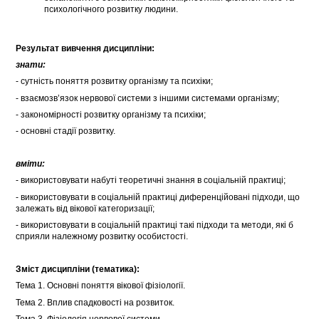
психологічного розвитку людини.
Результат вивчення дисципліни:
знати:
- сутність поняття розвитку організму та психіки;
- взаємозв’язок нервової системи з іншими системами організму;
- закономірності розвитку організму та психіки;
- основні стадії розвитку.
вміти:
- використовувати набуті теоретичні знання в соціальній практиці;
- використовувати в соціальній практиці диференційовані підходи, що
залежать від вікової категоризації;
- використовувати в соціальній практиці такі підходи та методи, які б
сприяли належному розвитку особистості.
Зміст дисципліни (тематика):
Тема 1. Основні поняття вікової фізіології.
Тема 2. Вплив спадковості на розвиток.
Тема 3. Фізіологія нервової системи.