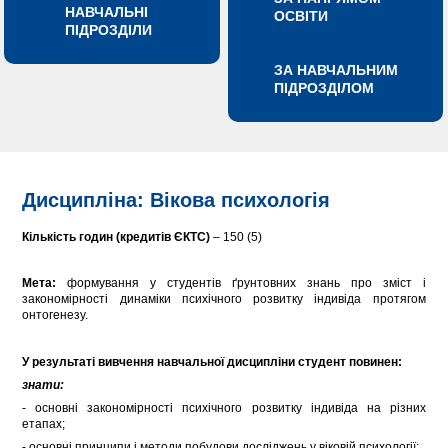
НАВЧАЛЬНІ
ОСВІТИ
ПІДРОЗДІЛИ
ЗА НАВЧАЛЬНИМ
ПІДРОЗДІЛОМ
Дисципліна: Вікова психологія
Кількість годин (кредитів ЄКТС)
– 150 (5)
Мета:
формування у студентів ґрунтовних знань про зміст і
закономірності динаміки психічного розвитку індивіда протягом
онтогенезу.
У результаті вивчення навчальної дисципліни студент повинен
:
знати:
- основні закономірності психічного розвитку індивіда на різних
етапах;
- основні принципи і методи побудови досліджень у віковій психології;