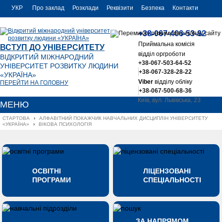
УКР
Про заклад
Розклади
Реквізити
Безпека
Контакти
РУС
+38-067-406-53-92
ENG
Приймальна комісія
ВСТУП ДО УНІВЕРСИТЕТУ
відділ оргроботи
ВІДКРИТИЙ МІЖНАРОДНИЙ
+38-067-503-64-52
УНІВЕРСИТЕТ РОЗВИТКУ ЛЮДИНИ
+38-067-328-28-22
«УКРАЇНА»
Viber
відділу обліку
ПЕРЕЙТИ НА ГОЛОВНУ
+38-067-500-68-36
Київ, вул. Львівська, 23
МЕНЮ
office@uu.ua
СТАРТОВА
›
АЛФАВІТНИЙ ПОКАЖЧИК НАВЧАЛЬНИХ ДИСЦИПЛІН УНІВЕРСИТЕТУ 
«УКРАЇНА»
›
ВІКОВА ПСИХОЛОГІЯ
ОСВІТНІ
ЛІЦЕНЗОВАНІ
ПРОГРАМИ
СПЕЦІАЛЬНОСТІ
ЗА НАПРЯМОМ