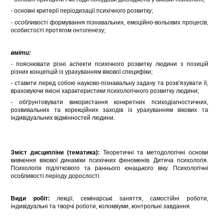
- основні критерії періодизації психічного розвитку;
- особливості формування пізнавальних, емоційно-вольових процесів,
особистості протягом онтогенезу;
вміти
:
- пояснювати різні аспекти психічного розвитку людини з позицій
різних концепцій із урахуванням вікової специфіки;
- ставити перед собою науково-пізнавальну задачу та розв’язувати її,
враховуючи якісні характеристики психологічного розвитку людини;
- обґрунтовувати використання конкретних психодіагностичних,
розвивальних та корекційних заходів із урахуванням вікових та
індивідуальних відмінностей людини.
Зміст дисципліни (тематика):
Теоретичні та методологічні основи
вивчення вікової динаміки психічних феноменів. Дитяча психологія.
Психологія підліткового та раннього юнацького віку. Психологічні
особливості періоду дорослості.
Види робіт:
лекції, семінарські заняття, самостійні роботи,
індивідуальні та творчі роботи, колоквіуми, контрольні завдання.