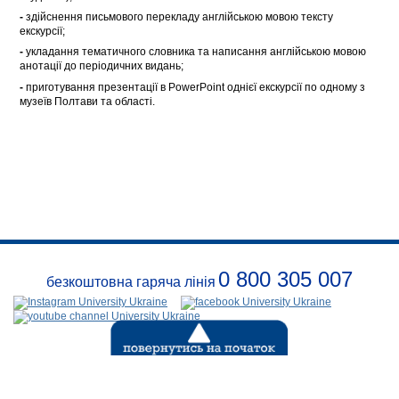
-
здійснення письмового перекладу англійською мовою тексту
екскурсії;
-
укладання тематичного словника та написання англійською мовою
анотації до періодичних видань;
-
приготування презентації в PowerPoint однієї екскурсії по одному з
музеїв Полтави та області.
0 800 305 007
безкоштовна гаряча лінія
Про
заклад
Розклади
Реквізити
Безпека
Контакти