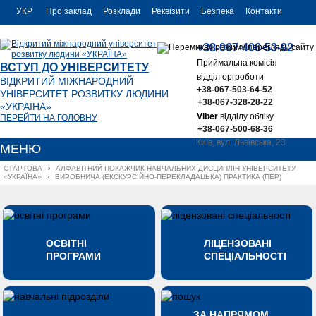
УКР
Про заклад
Розклади
Реквізити
Безпека
Контакти
РУС
+38-067-406-53-92
ENG
Приймальна комісія
ВСТУП ДО УНІВЕРСИТЕТУ
відділ оргроботи
ВІДКРИТИЙ МІЖНАРОДНИЙ
+38-067-503-64-52
УНІВЕРСИТЕТ РОЗВИТКУ ЛЮДИНИ
+38-067-328-28-22
«УКРАЇНА»
Viber
відділу обліку
ПЕРЕЙТИ НА ГОЛОВНУ
+38-067-500-68-36
Київ, вул. Львівська, 23
МЕНЮ
office@uu.ua
СТАРТОВА
›
АЛФАВІТНИЙ ПОКАЖЧИК НАВЧАЛЬНИХ ДИСЦИПЛІН УНІВЕРСИТЕТУ 
«УКРАЇНА»
›
ВИРОБНИЧА (ЕКСКУРСІЙНО-ПЕРЕКЛАДАЦЬКА) ПРАКТИКА (ПЕР)
ОСВІТНІ
ЛІЦЕНЗОВАНІ
ПРОГРАМИ
СПЕЦІАЛЬНОСТІ
ЗА НАПРЯМОМ