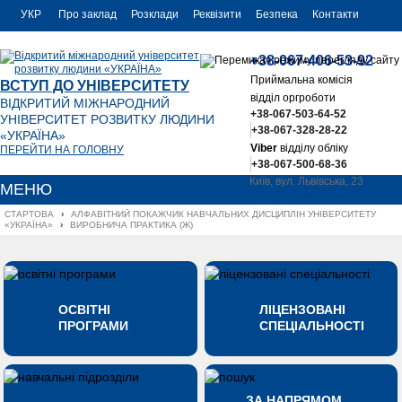
УКР
Про заклад
Розклади
Реквізити
Безпека
Контакти
РУС
+38-067-406-53-92
ENG
Приймальна комісія
ВСТУП ДО УНІВЕРСИТЕТУ
відділ оргроботи
ВІДКРИТИЙ МІЖНАРОДНИЙ
+38-067-503-64-52
УНІВЕРСИТЕТ РОЗВИТКУ ЛЮДИНИ
+38-067-328-28-22
«УКРАЇНА»
Viber
відділу обліку
ПЕРЕЙТИ НА ГОЛОВНУ
+38-067-500-68-36
Київ, вул. Львівська, 23
МЕНЮ
office@uu.ua
СТАРТОВА
›
АЛФАВІТНИЙ ПОКАЖЧИК НАВЧАЛЬНИХ ДИСЦИПЛІН УНІВЕРСИТЕТУ 
«УКРАЇНА»
›
ВИРОБНИЧА ПРАКТИКА (Ж)
ОСВІТНІ
ЛІЦЕНЗОВАНІ
ПРОГРАМИ
СПЕЦІАЛЬНОСТІ
ЗА НАПРЯМОМ