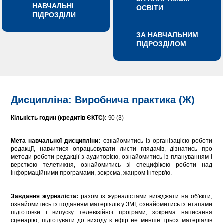
НАВЧАЛЬНІ
ОСВІТИ
ПІДРОЗДІЛИ
ЗА НАВЧАЛЬНИМ
ПІДРОЗДІЛОМ
Дисципліна: Виробнича практика (Ж)
Кількість годин (кредитів ЄКТС):
90 (3)
Мета навчальної дисципліни:
ознайомитись із організацією роботи
редакції, навчитися опрацьовувати листи глядачів, дізнатись про
методи роботи редакції з аудиторією, ознайомитись із плануванням і
версткою телетижня, ознайомитись зі специфікою роботи над
інформаційними програмами, зокрема, жанром інтерв'ю.
Завдання журналіста:
разом із журналістами виїжджати на об'єкти,
ознайомитись із поданням матеріалів у ЗМІ, ознайомитись із етапами
підготовки і випуску телевізійної програми, зокрема написання
сценарію, підготувати до виходу в ефір не менше трьох матеріалів