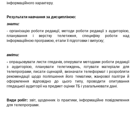
інформаційного характеру.
Результати навчання за дисципліною:
знати:
- організацію роботи редакції, методи роботи редакції з аудиторією,
планування і верстку телетижня, специфіку роботи над
інформаційною програмою, етапи її підготовки і випуску;
вміти:
-
опрацьовувати листи глядачів, оперувати методами роботи редакції
з аудиторією, планувати телетиждень, готувати матеріали для
телепрограми, писати сценарій, визначати телеформат і розробляти
рекомендації щодо поліпшення його тематики, жанрової палітри й
оформлення відповідно до цього типу, проводити опитування
глядацької аудиторії на предмет оцінки ТБ і узагальнювати дані.
Види робіт:
звіт, щоденник із практики, інформаційне повідомлення
для телепрограми.