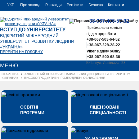
УКР
Про заклад
Розклади
Реквізити
Безпека
Контакти
РУС
+38-067-406-53-92
ENG
Приймальна комісія
ВСТУП ДО УНІВЕРСИТЕТУ
відділ оргроботи
ВІДКРИТИЙ МІЖНАРОДНИЙ
+38-067-503-64-52
УНІВЕРСИТЕТ РОЗВИТКУ ЛЮДИНИ
+38-067-328-28-22
«УКРАЇНА»
Viber
відділу обліку
ПЕРЕЙТИ НА ГОЛОВНУ
+38-067-500-68-36
Київ, вул. Львівська, 23
МЕНЮ
office@uu.ua
СТАРТОВА
›
АЛФАВІТНИЙ ПОКАЖЧИК НАВЧАЛЬНИХ ДИСЦИПЛІН УНІВЕРСИТЕТУ 
«УКРАЇНА»
›
ВИСОКОПРОДУКТИВНІ РОЗПОДІЛЕНІ ОБЧИСЛЕННЯ
ОСВІТНІ
ЛІЦЕНЗОВАНІ
ПРОГРАМИ
СПЕЦІАЛЬНОСТІ
ЗА НАПРЯМОМ