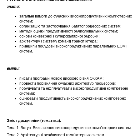
знати:
загальні вимоги до сучасних високопродуктивних комп'ютерних
систем;
організацію та застосування багатопроцесорних систем;
методи оцінки продуктивності обчислювальних систем;
основи конвеєрної і суперскалярної обробки;
архітектуру і систему команд трансп’ютера;
принципи побудови високопродуктивних паралельних ЕОМ і
систем.
вміти:
писати програми мовою високого рівня ОККАМ;
провести порівняння сучасних архітектур процесорів;
побудувати та експлуатувати високопродуктивні комп'ютерні
системи;
оцінювати продуктивність високопродуктивних комп'ютернх
систем.
Зміст дисципліни (тематика):
Тема 1. Вступ. Визначення високопродуктивних комп’ютерних систем.
Тема 2. Архітектурні особливості комп’ютерних систем.