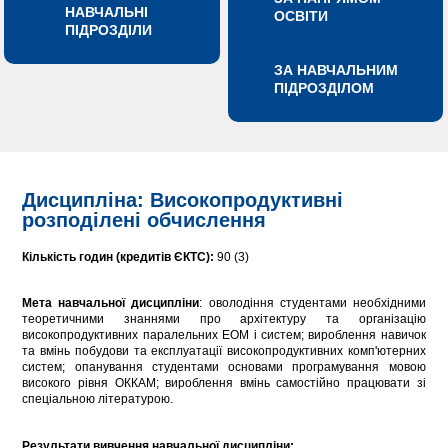
НАВЧАЛЬНІ
ОСВІТИ
ПІДРОЗДІЛИ
ЗА НАВЧАЛЬНИМ
ПІДРОЗДІЛОМ
Дисципліна: Високопродуктивні
розподілені обчислення
Кількість годин (кредитів ЄКТС):
90 (3)
Мета навчальної дисципліни
: оволодіння студентами необхідними
теоретичними знаннями про архітектуру та організацію
високопродуктивних паралельних ЕОМ і систем; вироблення навичок
та вмінь побудови та експлуатації високопродуктивних комп'ютерних
систем; опанування студентами основами програмування мовою
високого рівня ОККАМ; вироблення вмінь самостійно працювати зі
спеціальною літературою.
Результати вивчення навчальної дисципліни: