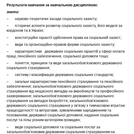
Результати навчання за навчальною дисципліною:
знати
:
– науково-теоретичні засади соціального захисту;
– історичні аспекти розвитку соціального захисту, його моделі за
кордоном та в Україні;
– конституційні гарантії здійснення права на соціальний захист;
– види та організаційно-правові форми соціального захисту;
– характеристики державних соціальних гарантій у сфері оплати
праці, пенсійного забезпечення, соціальної допомоги тощо;
– поняття, принципи та види загальнообов’язкового державного
соціального страхування;
– систему і класифікацію державних соціальних стандартів;
– загальні характеристики пенсійного страхування та пенсійного
забезпечення; загальнообов’язкового державного соціального
страхування від нещасного випадку на виробництві та професійного
захворювання; загальнообов’язкового державного соціального
страхування на випадок безробіття; загальнообов’язкового
державного соціального страхування у зв’язку з тимчасовою втратою
працездатності та витратами, зумовленими народженням та
похованням; державної соціальної допомоги; надання соціальних
послуг та пільг різним категоріям громадян;
– види соціальної допомоги та соціальних послуг за
загальнообов’язковим державним соціальним страхуванням на