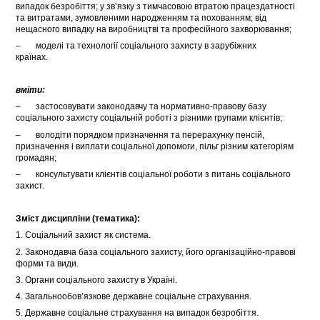
випадок безробіття; у зв’язку з тимчасовою втратою працездатності
та витратами, зумовленими народженням та похованням; від
нещасного випадку на виробництві та професійного захворювання;
– моделі та технології соціального захисту в зарубіжних
країнах.
вміти
:
– застосовувати законодавчу та нормативно-правову базу
соціального захисту соціальній роботі з різними групами клієнтів;
– володіти порядком призначення та перерахунку пенсій,
призначення і виплати соціальної допомоги, пільг різним категоріям
громадян;
– консультувати клієнтів соціальної роботи з питань соціального
захист.
Зміст дисципліни (тематика):
1. Соціальний захист як система.
2. Законодавча база соціального захисту, його організаційно-правові
форми та види.
3. Органи соціального захисту в Україні.
4. Загальнообов’язкове державне соціальне страхування.
5. Державне соціальне страхування на випадок безробіття.