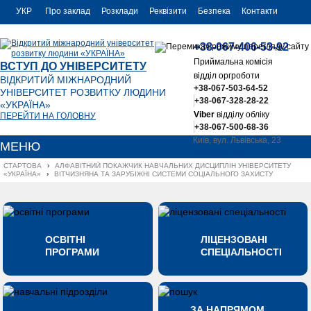
УКР
Про заклад
Розклади
Реквізити
Безпека
Контакти
РУС
+38-067-406-53-92
ENG
Приймальна комісія
ВСТУП ДО УНІВЕРСИТЕТУ
відділ оргроботи
ВІДКРИТИЙ МІЖНАРОДНИЙ
+38-067-503-64-52
УНІВЕРСИТЕТ РОЗВИТКУ ЛЮДИНИ
+38-067-328-28-22
«УКРАЇНА»
Viber
відділу обліку
ПЕРЕЙТИ НА ГОЛОВНУ
+38-067-500-68-36
Київ, вул. Львівська, 23
МЕНЮ
office@uu.ua
СТАРТОВА
›
АЛФАВІТНИЙ ПОКАЖЧИК НАВЧАЛЬНИХ ДИСЦИПЛІН УНІВЕРСИТЕТУ 
«УКРАЇНА»
›
ВІТЧИЗНЯНА ТА ЗАРУБІЖНІ СИСТЕМИ СОЦІАЛЬНОГО ЗАХИСТУ
ОСВІТНІ
ЛІЦЕНЗОВАНІ
ПРОГРАМИ
СПЕЦІАЛЬНОСТІ
ЗА НАПРЯМОМ