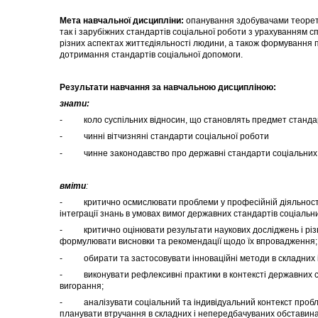
Мета навчальної дисципліни:
опанування здобувачами теорети
так і зарубіжних стандартів соціальної роботи з урахуванням сп
різних аспектах життєдіяльності людини, а також формування п
дотримання стандартів соціальної допомоги.
Результати навчання за навчальною дисципліною:
знати:
- коло суспільних відносин, що становлять предмет стандарт
- чинні вітчизняні стандарти соціальної роботи
- чинне законодавство про державні стандарти соціальних 
вміти
:
- критично осмислювати проблеми у професійній діяльності н
інтеграції знань в умовах вимог державних стандартів соціальни
- критично оцінювати результати наукових досліджень і різн
формулювати висновки та рекомендації щодо їх впровадження;
- обирати та застосовувати інноваційні методи в складних і
- виконувати рефлексивні практики в контексті державних стан
вигорання;
- аналізувати соціальний та індивідуальний контекст проблем 
планувати втручання в складних і непередбачуваних обставинах