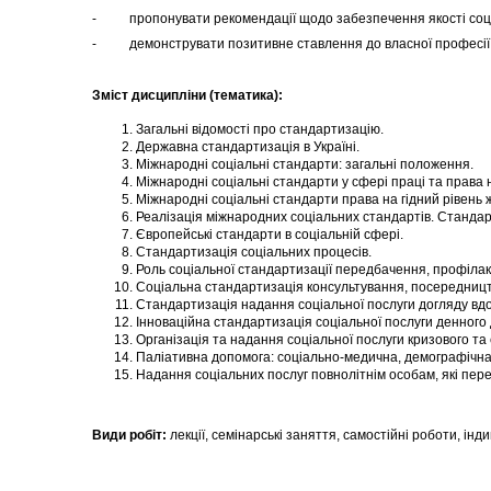
- пропонувати рекомендації щодо забезпечення якості соціа
- демонструвати позитивне ставлення до власної професії та
Зміст дисципліни (тематика):
Загальні відомості про стандартизацію.
Державна стандартизація в Україні.
Міжнародні соціальні стандарти: загальні положення.
Міжнародні соціальні стандарти у сфері праці та права н
Міжнародні соціальні стандарти права на гідний рівень 
Реалізація міжнародних соціальних стандартів. Стандарт
Європейські стандарти в соціальній сфері.
Стандартизація соціальних процесів.
Роль соціальної стандартизації передбачення, профілакт
Соціальна стандартизація консультування, посередницт
Стандартизація надання соціальної послуги догляду вдом
Інноваційна стандартизація соціальної послуги денного 
Організація та надання соціальної послуги кризового та
Паліативна допомога: соціально-медична, демографічна 
Надання соціальних послуг повнолітнім особам, які пер
Види робіт:
лекції, семінарські заняття, самостійні роботи, інд