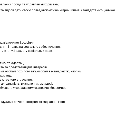
льних послуг та управлінських рішень;
 відповідати своєю поведінкою етичним принципам і стандартам соціальної
а відпочинок і дозвілля.
життя і права на соціальне забезпечення.
и в галузі захисту соціальних прав.
ики та адаптації.
ва та представництва інтересів.
а особам похилого віку, особам з інвалідністю, хворим.
догляду.
 екстреного втручання.
актуальність, визначення, складові.
ебувають у соціальному становищі бездомності.
ивідуальні роботи, контрольні завдання, іспит.