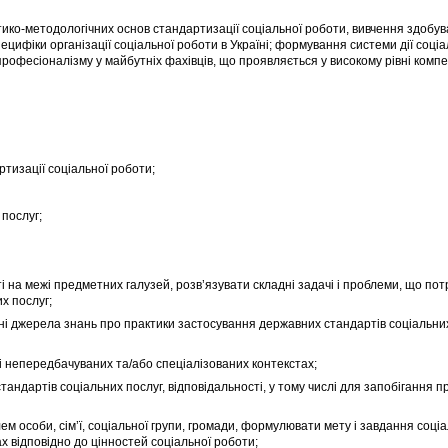
ко-методологічних основ стандартизації соціальної роботи, вивчення здобув
ецифіки організації соціальної роботи в Україні; формування системи дії соціа
рофесіоналізму у майбутніх фахівців, що проявляється у високому рівні комп
изації соціальної роботи;
послуг;
а межі предметних галузей, розв’язувати складні задачі і проблеми, що по
х послуг;
і джерела знань про практики застосування державних стандартів соціальних
 непередбачуваних та/або спеціалізованих контекстах;
дартів соціальних послуг, відповідальності, у тому числі для запобігання 
особи, сім’ї, соціальної групи, громади, формулювати мету і завдання соціа
 відповідно до цінностей соціальної роботи;