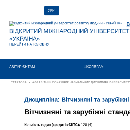
УКР
РУС
В
ENG
ВІДКРИТИЙ МІЖНАРОДНИЙ УНІВЕРСИТЕ
«УКРАЇНА»
ПЕРЕЙТИ НА ГОЛОВНУ
АБІТУРІЄНТАМ
ШКОЛЯРАМ
СТАРТОВА
›
АЛФАВІТНИЙ ПОКАЖЧИК НАВЧАЛЬНИХ ДИСЦИПЛІН УНІВЕРСИТЕТУ
Дисципліна: Вітчизняні та зарубіжн
Вітчизняні та зарубіжні стан
Кількість годин (кредитів ЄКТС):
120 (4)