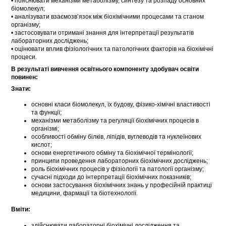
• пояснювати механізми метаболізму, синтезу та розпаду основних
біомолекул;
• аналізувати взаємозв’язок між біохімічними процесами та станом
організму;
• застосовувати отримані знання для інтерпретації результатів
лабораторних досліджень;
• оцінювати вплив фізіологічних та патологічних факторів на біохімічні
процеси.
В результаті вивчення освітнього компоненту здобувач освіти
повинен:
Знати:
основні класи біомолекул, їх будову, фізико-хімічні властивості
та функції;
механізми метаболізму та регуляції біохімічних процесів в
організмі;
особливості обміну білків, ліпідів, вуглеводів та нуклеїнових
кислот;
основи енергетичного обміну та біохімічної термінології;
принципи проведення лабораторних біохімічних досліджень;
роль біохімічних процесів у фізіології та патології організму;
сучасні підходи до інтерпретації біохімічних показників;
основи застосування біохімічних знань у професійній практиці
медицини, фармації та біотехнології.
Вміти:
здійснювати лабораторні біохімічні дослідження та