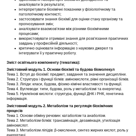
аналізувати їх результати;
інтерпретувати біохімічні показники у фізіологічному та
патологічному контексті;
застосовувати знання біохімії для оцінки стану організму та
прогнозування змін;
аналізувати взаємозв’язки між різними біохімічними
процесами;
використовувати отримані знання для розв’язання практичних
завдань у професійній діяльності;
критично оцінювати інформацію з наукових джерел та
інтегрувати її у практичну роботу.
Зміст освітнього компоненту (тематика):
Змістовний модуль 1. Основи біохімії та будова біомолекул
Тема 1. Вступ до біохімії: предмет, завдання та значення дисципліни.
Тема 2. Структура і функції білків: амінокислоти, рівні організації білків.
Тема 3. Ліпіди: класи, будова, фізико-хімічні властивості та функції.
Тема 4. Вуглеводи: типи, будова, роль у метаболізмі та енергетиці.
Тема 5. Нуклеїнові кислоти: структура, функції ДНК і РНК, генетична
інформація.
Змістовний модуль 2. Метаболізм та регуляція біохімічних
процесів
Тема 1. Основи обміну речовин: катаболізм та анаболізм.
Тема 2. Метаболізм білків: трансамінація, дезамінація, утилізація
амінокислот.
Тема 3. Метаболізм ліпідів: β-окислення, синтез жирних кислот, роль у
енергетиці.