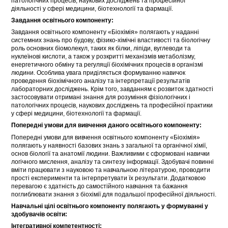
патологічних процесів, наукових досліджень та професійної
діяльності у сфері медицини, біотехнології та фармації.
Завдання освітнього компоненту:
Завдання освітнього компоненту «Біохімія» полягають у наданні
системних знань про будову, фізико-хімічні властивості та біологічну
роль основних біомолекул, таких як білки, ліпіди, вуглеводи та
нуклеїнові кислоти, а також у розкритті механізмів метаболізму,
енергетичного обміну та регуляції біохімічних процесів в організмі
людини. Особлива увага приділяється формуванню навичок
проведення біохімічного аналізу та інтерпретації результатів
лабораторних досліджень. Крім того, завданням є розвиток здатності
застосовувати отримані знання для розуміння фізіологічних і
патологічних процесів, наукових досліджень та професійної практики
у сфері медицини, біотехнології та фармації.
Попередні умови для вивчення даного освітнього компоненту:
Попередні умови для вивчення освітнього компоненту «Біохімія»
полягають у наявності базових знань з загальної та органічної хімії,
основ біології та анатомії людини. Важливими є сформовані навички
логічного мислення, аналізу та синтезу інформації. Здобувачі повинні
вміти працювати з науковою та навчальною літературою, проводити
прості експерименти та інтерпретувати їх результати. Додатковою
перевагою є здатність до самостійного навчання та бажання
поглиблювати знання з біохімії для подальшої професійної діяльності.
Навчальні цілі освітнього компоненту полягають у формуванні у
здобувачів освіти:
Інтегративної компетентності: