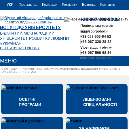
УКР
Про заклад
Розклади
Реквізити
Безпека
Контакти
РУС
+38-067-406-53-92
ENG
Приймальна комісія
ВСТУП ДО УНІВЕРСИТЕТУ
відділ оргроботи
ВІДКРИТИЙ МІЖНАРОДНИЙ
+38-067-503-64-52
УНІВЕРСИТЕТ РОЗВИТКУ ЛЮДИНИ
+38-067-328-28-22
«УКРАЇНА»
Viber
відділу обліку
ПЕРЕЙТИ НА ГОЛОВНУ
+38-067-500-68-36
Київ, вул. Львівська, 23
МЕНЮ
office@uu.ua
СТАРТОВА
›
АЛФАВІТНИЙ ПОКАЖЧИК НАВЧАЛЬНИХ ДИСЦИПЛІН УНІВЕРСИТЕТУ 
«УКРАЇНА»
›
БІОХІМІЯ
ОСВІТНІ
ЛІЦЕНЗОВАНІ
ПРОГРАМИ
СПЕЦІАЛЬНОСТІ
ЗА НАПРЯМОМ