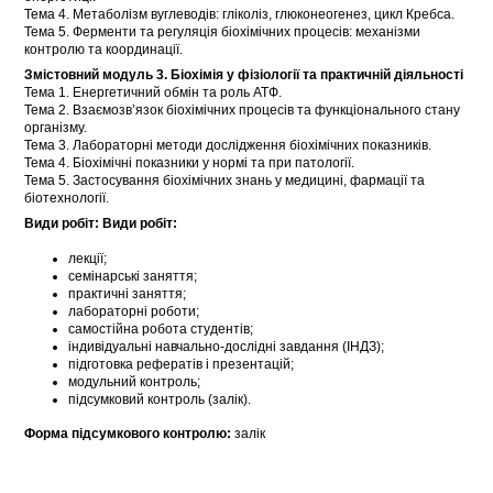
Тема 4. Метаболізм вуглеводів: гліколіз, глюконеогенез, цикл Кребса.
Тема 5. Ферменти та регуляція біохімічних процесів: механізми
контролю та координації.
Змістовний модуль 3. Біохімія у фізіології та практичній діяльності
Тема 1. Енергетичний обмін та роль АТФ.
Тема 2. Взаємозв’язок біохімічних процесів та функціонального стану
організму.
Тема 3. Лабораторні методи дослідження біохімічних показників.
Тема 4. Біохімічні показники у нормі та при патології.
Тема 5. Застосування біохімічних знань у медицині, фармації та
біотехнології.
Види робіт: Види робіт:
лекції;
семінарські заняття;
практичні заняття;
лабораторні роботи;
самостійна робота студентів;
індивідуальні навчально-дослідні завдання (ІНДЗ);
підготовка рефератів і презентацій;
модульний контроль;
підсумковий контроль (залік).
Форма підсумкового контролю:
залік