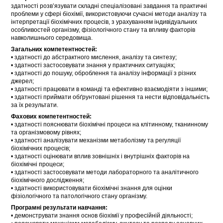
здатності розв’язувати складні спеціалізовані завдання та практичні
проблеми у сфері біохімії, використовуючи сучасні методи аналізу та
інтерпретації біохімічних процесів, з урахуванням індивідуальних
особливостей організму, фізіологічного стану та впливу факторів
навколишнього середовища.
Загальних компетентностей:
• здатності до абстрактного мислення, аналізу та синтезу;
• здатності застосовувати знання у практичних ситуаціях;
• здатності до пошуку, оброблення та аналізу інформації з різних
джерел;
• здатності працювати в команді та ефективно взаємодіяти з іншими;
• здатності приймати обґрунтовані рішення та нести відповідальність
за їх результати.
Фахових компетентностей:
• здатності пояснювати біохімічні процеси на клітинному, тканинному
та організмовому рівнях;
• здатності аналізувати механізми метаболізму та регуляції
біохімічних процесів;
• здатності оцінювати вплив зовнішніх і внутрішніх факторів на
біохімічні процеси;
• здатності застосовувати методи лабораторного та аналітичного
біохімічного дослідження;
• здатності використовувати біохімічні знання для оцінки
фізіологічного та патологічного стану організму.
Програмні результати навчання:
• демонструвати знання основ біохімії у професійній діяльності;