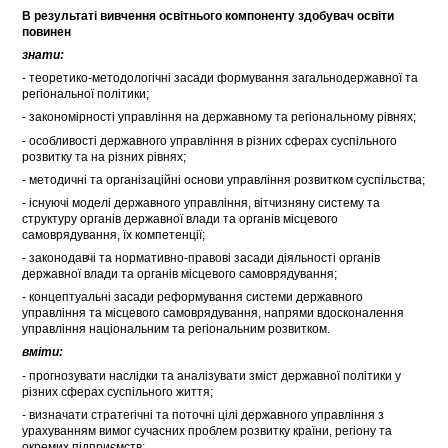
В результаті вивчення освітнього компоненту здобувач освіти
повинен
знати:
- теоретико-методологічні засади формування загальнодержавної та
регіональної політики;
- закономірності управління на державному та регіональному рівнях;
- особливості державного управління в різних сферах суспільного
розвитку та на різних рівнях;
- методичні та організаційні основи управління розвитком суспільства;
- існуючі моделі державного управління, вітчизняну систему та
структуру органів державної влади та органів місцевого
самоврядування, їх компетенції;
- законодавчі та нормативно-правові засади діяльності органів
державної влади та органів місцевого самоврядування;
- концептуальні засади реформування системи державного
управління та місцевого самоврядування, напрями вдосконалення
управління національним та регіональним розвитком.
вміти:
- прогнозувати наслідки та аналізувати зміст державної політики у
різних сферах суспільного життя;
- визначати стратегічні та поточні цілі державного управління з
урахуванням вимог сучасних проблем розвитку країни, регіону та
окремих підприємств;