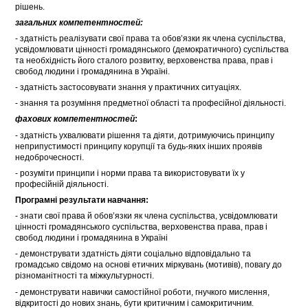
рішень.
загальних компетентностей:
- здатність реалізувати свої права та обов’язки як члена суспільства,
усвідомлювати цінності громадянського (демократичного) суспільства
та необхідність його сталого розвитку, верховенства права, прав і
свобод людини і громадянина в Україні.
- здатність застосовувати знання у практичних ситуаціях.
- знання та розуміння предметної області та професійної діяльності.
фахових компетентностей
:
- здатність ухвалювати рішення та діяти, дотримуючись принципу
неприпустимості принципу корупції та будь-яких інших проявів
недоброчесності.
- розуміти принципи і норми права та використовувати їх у
професійній діяльності.
Програмні результати навчання:
- знати свої права й обов’язки як члена суспільства, усвідомлювати
цінності громадянського суспільства, верховенства права, прав і
свобод людини і громадянина в Україні
- демонструвати здатність діяти соціально відповідально та
громадсько свідомо на основі етичних міркувань (мотивів), повагу до
різноманітності та міжкультурності.
- демонструвати навички самостійної роботи, гнучкого мислення,
відкритості до нових знань, бути критичним і самокритичним.