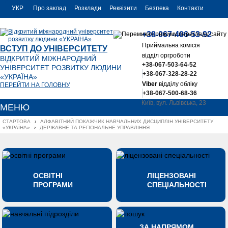
УКР
Про заклад
Розклади
Реквізити
Безпека
Контакти
РУС
+38-067-406-53-92
ENG
Приймальна комісія
ВСТУП ДО УНІВЕРСИТЕТУ
відділ оргроботи
ВІДКРИТИЙ МІЖНАРОДНИЙ
+38-067-503-64-52
УНІВЕРСИТЕТ РОЗВИТКУ ЛЮДИНИ
+38-067-328-28-22
«УКРАЇНА»
Viber
відділу обліку
ПЕРЕЙТИ НА ГОЛОВНУ
+38-067-500-68-36
Київ, вул. Львівська, 23
МЕНЮ
office@uu.ua
СТАРТОВА
›
АЛФАВІТНИЙ ПОКАЖЧИК НАВЧАЛЬНИХ ДИСЦИПЛІН УНІВЕРСИТЕТУ 
«УКРАЇНА»
›
ДЕРЖАВНЕ ТА РЕГІОНАЛЬНЕ УПРАВЛІННЯ
ОСВІТНІ
ЛІЦЕНЗОВАНІ
ПРОГРАМИ
СПЕЦІАЛЬНОСТІ
ЗА НАПРЯМОМ