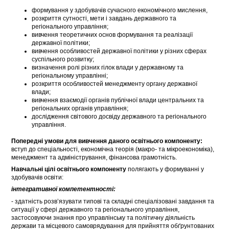
формування у здобувачів сучасного економічного мислення,
розкриття сутності, мети і завдань державного та
регіонального управління;
вивчення теоретичних основ формування та реалізації
державної політики;
вивчення особливостей державної політики у різних сферах
суспільного розвитку;
визначення ролі різних гілок влади у державному та
регіональному управлінні;
розкриття особливостей менеджменту органу державної
влади;
вивчення взаємодії органів публічної влади центральних та
регіональних органів управління;
дослідження світового досвіду державного та регіонального
управління.
Попередні умови для вивчення даного освітнього компоненту:
вступ до спеціальності, економічна теорія (макро- та мікроекономіка),
менеджмент та адміністрування, фінансова грамотність.
Навчальні цілі освітнього компоненту
полягають у формуванні у
здобувачів освіти:
інтегративної компетентності:
- здатність розв’язувати типові та складні спеціалізовані завдання та
ситуації у сфері державного та регіонального управління,
застосовуючи знання про управлінську та політичну діяльність
держави та місцевого самоврядування для прийняття обґрунтованих