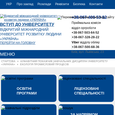
УКР
Про заклад
Розклади
Реквізити
Безпека
Контакти
РУС
+38-067-406-53-92
ENG
Приймальна комісія
ВСТУП ДО УНІВЕРСИТЕТУ
відділ оргроботи
ВІДКРИТИЙ МІЖНАРОДНИЙ
+38-067-503-64-52
УНІВЕРСИТЕТ РОЗВИТКУ ЛЮДИНИ
+38-067-328-28-22
«УКРАЇНА»
Viber
відділу обліку
ПЕРЕЙТИ НА ГОЛОВНУ
+38-067-500-68-36
Київ, вул. Львівська, 23
МЕНЮ
office@uu.ua
СТАРТОВА
›
АЛФАВІТНИЙ ПОКАЖЧИК НАВЧАЛЬНИХ ДИСЦИПЛІН УНІВЕРСИТЕТУ 
«УКРАЇНА»
›
ЕКОЛОГІЯ ПРОМИСЛОВИЙ ПРОЦЕСІВ
ОСВІТНІ
ЛІЦЕНЗОВАНІ
ПРОГРАМИ
СПЕЦІАЛЬНОСТІ
ЗА НАПРЯМОМ