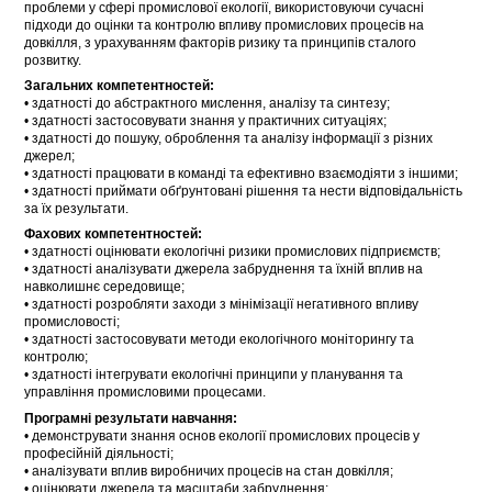
проблеми у сфері промислової екології, використовуючи сучасні
підходи до оцінки та контролю впливу промислових процесів на
довкілля, з урахуванням факторів ризику та принципів сталого
розвитку.
Загальних компетентностей:
• здатності до абстрактного мислення, аналізу та синтезу;
• здатності застосовувати знання у практичних ситуаціях;
• здатності до пошуку, оброблення та аналізу інформації з різних
джерел;
• здатності працювати в команді та ефективно взаємодіяти з іншими;
• здатності приймати обґрунтовані рішення та нести відповідальність
за їх результати.
Фахових компетентностей:
• здатності оцінювати екологічні ризики промислових підприємств;
• здатності аналізувати джерела забруднення та їхній вплив на
навколишнє середовище;
• здатності розробляти заходи з мінімізації негативного впливу
промисловості;
• здатності застосовувати методи екологічного моніторингу та
контролю;
• здатності інтегрувати екологічні принципи у планування та
управління промисловими процесами.
Програмні результати навчання:
• демонструвати знання основ екології промислових процесів у
професійній діяльності;
• аналізувати вплив виробничих процесів на стан довкілля;
• оцінювати джерела та масштаби забруднення;