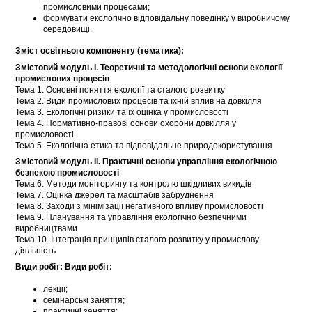
промисловими процесами;
формувати екологічно відповідальну поведінку у виробничому
середовищі.
Зміст освітнього компоненту (тематика):
Змістовий модуль І. Теоретичні та методологічні основи екології
промислових процесів
Тема 1. Основні поняття екології та сталого розвитку
Тема 2. Види промислових процесів та їхній вплив на довкілля
Тема 3. Екологічні ризики та їх оцінка у промисловості
Тема 4. Нормативно-правові основи охорони довкілля у
промисловості
Тема 5. Екологічна етика та відповідальне природокористування
Змістовий модуль II. Практичні основи управління екологічною
безпекою промисловості
Тема 6. Методи моніторингу та контролю шкідливих викидів
Тема 7. Оцінка джерел та масштабів забруднення
Тема 8. Заходи з мінімізації негативного впливу промисловості
Тема 9. Планування та управління екологічно безпечними
виробництвами
Тема 10. Інтеграція принципів сталого розвитку у промислову
діяльність
Види робіт: Види робіт:
лекції;
семінарські заняття;
практичні заняття;