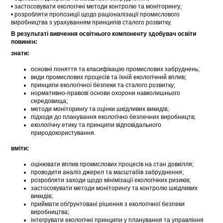
• застосовувати екологічні методи контролю та моніторингу;
• розробляти пропозиції щодо раціоналізації промислового
виробництва з урахуванням принципів сталого розвитку.
В результаті вивчення освітнього компоненту здобувач освіти
повинен:
знати:
основні поняття та класифікацію промислових забруднень;
види промислових процесів та їхній екологічний вплив;
принципи екологічної безпеки та сталого розвитку;
нормативно-правові основи охорони навколишнього
середовища;
методи моніторингу та оцінки шкідливих викидів;
підходи до планування екологічно безпечних виробництв;
екологічну етику та принципи відповідального
природокористування.
вміти:
оцінювати вплив промислових процесів на стан довкілля;
проводити аналіз джерел та масштабів забруднення;
розробляти заходи щодо мінімізації екологічних ризиків;
застосовувати методи моніторингу та контролю шкідливих
викидів;
приймати обґрунтовані рішення з екологічної безпеки
виробництва;
інтегрувати екологічні принципи у планування та управління