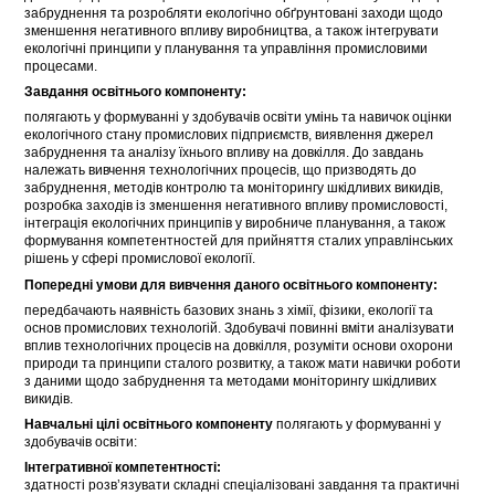
забруднення та розробляти екологічно обґрунтовані заходи щодо
зменшення негативного впливу виробництва, а також інтегрувати
екологічні принципи у планування та управління промисловими
процесами.
Завдання освітнього компоненту:
полягають у формуванні у здобувачів освіти умінь та навичок оцінки
екологічного стану промислових підприємств, виявлення джерел
забруднення та аналізу їхнього впливу на довкілля. До завдань
належать вивчення технологічних процесів, що призводять до
забруднення, методів контролю та моніторингу шкідливих викидів,
розробка заходів із зменшення негативного впливу промисловості,
інтеграція екологічних принципів у виробниче планування, а також
формування компетентностей для прийняття сталих управлінських
рішень у сфері промислової екології.
Попередні умови для вивчення даного освітнього компоненту:
передбачають наявність базових знань з хімії, фізики, екології та
основ промислових технологій. Здобувачі повинні вміти аналізувати
вплив технологічних процесів на довкілля, розуміти основи охорони
природи та принципи сталого розвитку, а також мати навички роботи
з даними щодо забруднення та методами моніторингу шкідливих
викидів.
Навчальні цілі освітнього компоненту
полягають у формуванні у
здобувачів освіти:
Інтегративної компетентності:
здатності розв’язувати складні спеціалізовані завдання та практичні