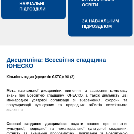
НАВЧАЛЬНІ
ОСВІТИ
ПІДРОЗДІЛИ
ЗА НАВЧАЛЬНИМ
ПІДРОЗДІЛОМ
Дисципліна: Всесвітня спадщина
ЮНЕСКО
Кількість годин (кредитів ЄКТС):
90 (3)
Мета навчальної дисципліни:
вивчення та засвоєння комплексу
знань про Всесвітню спадщину ЮНЕСКО, а також діяльність цієї
міжнародної урядової організації зі збереження, охорони та
популяризації культурних та природних об’єктів всесвітнього
значення.
Основні завдання дисципліни:
надати знання про поняття
культурної, природної та нематеріальної культурної спадщини,
сутність та значення проблематики, пов’язаної зі Всесвітньою