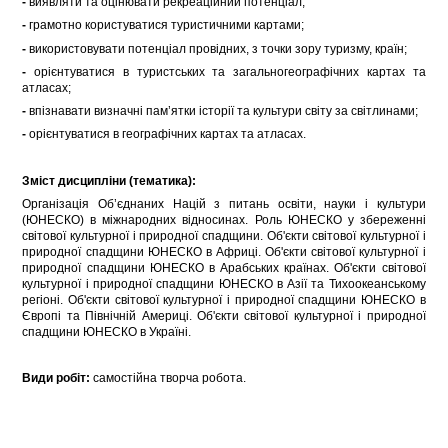
-
виявляти та оцінювати рекреаційний потенціал;
-
грамотно користуватися туристичними картами;
-
використовувати потенціал провідних, з точки зору туризму, країн;
-
орієнтуватися в туристських та загальногеографічних картах та
атласах;
-
впізнавати визначні пам’ятки історії та культури світу за світлинами;
-
орієнтуватися в географічних картах та атласах.
Зміст дисципліни (тематика):
Організація Об’єднаних Націй з питань освіти, науки і культури
(ЮНЕСКО) в міжнародних відносинах. Роль ЮНЕСКО у збереженні
світової культурної і природної спадщини. Об'єкти світової культурної і
природної спадщини ЮНЕСКО в Африці. Об'єкти світової культурної і
природної спадщини ЮНЕСКО в Арабських країнах. Об'єкти світової
культурної і природної спадщини ЮНЕСКО в Азії та Тихоокеанському
регіоні. Об'єкти світової культурної і природної спадщини ЮНЕСКО в
Європі та Північній Америці. Об'єкти світової культурної і природної
спадщини ЮНЕСКО в Україні.
Види робіт:
самостійна творча робота.