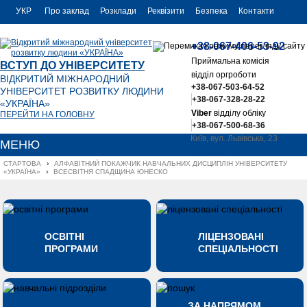
УКР
Про заклад
Розклади
Реквізити
Безпека
Контакти
РУС
+38-067-406-53-92
ENG
Приймальна комісія
ВСТУП ДО УНІВЕРСИТЕТУ
відділ оргроботи
ВІДКРИТИЙ МІЖНАРОДНИЙ
+38-067-503-64-52
УНІВЕРСИТЕТ РОЗВИТКУ ЛЮДИНИ
+38-067-328-28-22
«УКРАЇНА»
Viber
відділу обліку
ПЕРЕЙТИ НА ГОЛОВНУ
+38-067-500-68-36
Київ, вул. Львівська, 23
МЕНЮ
office@uu.ua
СТАРТОВА
›
АЛФАВІТНИЙ ПОКАЖЧИК НАВЧАЛЬНИХ ДИСЦИПЛІН УНІВЕРСИТЕТУ 
«УКРАЇНА»
›
ВСЕСВІТНЯ СПАДЩИНА ЮНЕСКО
ОСВІТНІ
ЛІЦЕНЗОВАНІ
ПРОГРАМИ
СПЕЦІАЛЬНОСТІ
ЗА НАПРЯМОМ