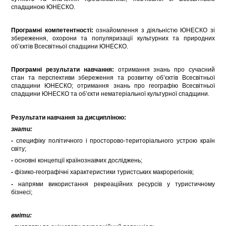
спадщиною ЮНЕСКО.
Програмні компетентності:
ознайомлення з діяльністю ЮНЕСКО зі
збереження, охорони та популяризації культурних та природних
об’єктів Всесвітньої спадщини ЮНЕСКО.
Програмні результати навчання:
отримання знань про сучасний
стан та перспективи збереження та розвитку об’єктів Всесвітньої
спадщини ЮНЕСКО; отримання знань про географію Всесвітньої
спадщини ЮНЕСКО та об’єкти нематеріальної культурної спадщини.
Результати навчання за дисципліною:
знати:
-
специфіку політичного і просторово-територіального устрою країн
світу;
-
основні концепції країнознавчих досліджень;
-
фізико-географічні характеристики туристських макрорегіонів;
-
напрями використання рекреаційних ресурсів у туристичному
бізнесі;
вміти
: