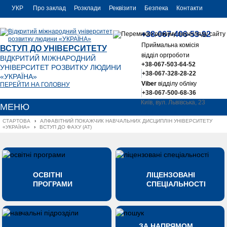
УКР
Про заклад
Розклади
Реквізити
Безпека
Контакти
РУС
+38-067-406-53-92
ENG
Приймальна комісія
ВСТУП ДО УНІВЕРСИТЕТУ
відділ оргроботи
ВІДКРИТИЙ МІЖНАРОДНИЙ
+38-067-503-64-52
УНІВЕРСИТЕТ РОЗВИТКУ ЛЮДИНИ
+38-067-328-28-22
«УКРАЇНА»
Viber
відділу обліку
ПЕРЕЙТИ НА ГОЛОВНУ
+38-067-500-68-36
Київ, вул. Львівська, 23
МЕНЮ
office@uu.ua
СТАРТОВА
›
АЛФАВІТНИЙ ПОКАЖЧИК НАВЧАЛЬНИХ ДИСЦИПЛІН УНІВЕРСИТЕТУ 
«УКРАЇНА»
›
ВСТУП ДО ФАХУ (АТ)
ОСВІТНІ
ЛІЦЕНЗОВАНІ
ПРОГРАМИ
СПЕЦІАЛЬНОСТІ
ЗА НАПРЯМОМ