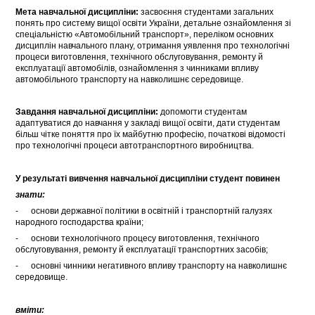
Мета
навчальної дисципліни:
засвоєння студентами загальних
понять про систему вищої освіти України, детальне ознайомлення зі
спеціальністю «Автомобільний транспорт», переліком основних
дисциплін навчального плану, отримання уявлення про технологічні
процеси виготовлення, технічного обслуговування, ремонту й
експлуатації автомобілів, ознайомлення з чинниками впливу
автомобільного транспорту на навколишнє середовище.
Завдання навчальної дисципліни:
допомогти студентам
адаптуватися до навчання у закладі вищої освіти, дати студентам
більш чітке поняття про їх майбутню професію, початкові відомості
про технологічні процеси автотранспортного виробництва.
У результаті вивчення навчальної дисципліни студент повинен
знати:
- основи державної політики в освітній і транспортній галузях
народного господарства країни;
- основи технологічного процесу виготовлення, технічного
обслуговування, ремонту й експлуатації транспортних засобів;
- основні чинники негативного впливу транспорту на навколишнє
середовище.
вміти: