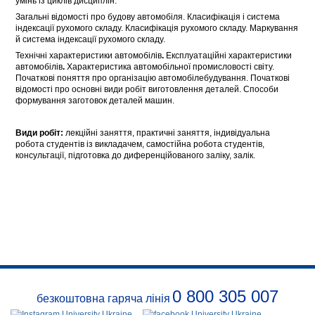
умінь із циклів дисциплін.
Загальні відомості про будову автомобіля. Класифікація і система
індексації рухомого складу. Класифікація рухомого складу. Маркування
й система індексації рухомого складу.
Технічні характеристики автомобілів
.
Експлуатаційні характеристики
автомобілів
.
Характеристика автомобільної промисловості світу.
Початкові поняття про організацію автомобілебудування. Початкові
відомості про основні види робіт виготовлення деталей. Способи
формування заготовок деталей машин.
Види робіт:
лекційні заняття, практичні заняття, індивідуальна
робота студентів із викладачем, самостійна робота студентів,
консультації, підготовка до диференційованого заліку, залік.
0 800 305 007
безкоштовна гаряча лінія
Про