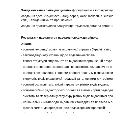
Завдання навчальної дисципліни
формулюються в конкретиці д
Завдання
організаційного блоку
передбачає засвоєння значного
світі, її тенденціями та проблемами.
Завдання
промоційного
блоку концентруються довкола вивченн
Результати навчання за навчальною дисципліною:
знати:
- основні тенденції розвитку видавничої справи в Україні і світі;
- законодавчу базу України щодо видавничої справи;
- типові структури видавництв та видавничих організацій в Україні
- порядок створення та реєстрації видавництва (видавничого під
- порядок розроблення і впровадження у практику різноманітни
- типологію видів видавничої продукції за головними критеріями
- основні розмірні та кількісні параметри різних видів видань;
- основні об’єми редакторської роботи та типові норми редагув
- змістову та матеріальну структуру різних видів видавничої прод
- національні й міжнародні видавничі стандарти та правила їх 
- фахові вимоги до представників редакторських професій;