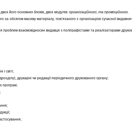
вох його основних блоків, двох модулів:
організаційного, та промоційного.
 за обсягом масиву матеріалу, пов’язаного з організацією сучасної видавничо
я проблем взаємовідносин видавця з поліграфістами та реалізаторами друко
 і світі;
розділу), друкарні чи редакції періодичного друкованого органу;
х програм;
;
ання;
укції;
застосування;