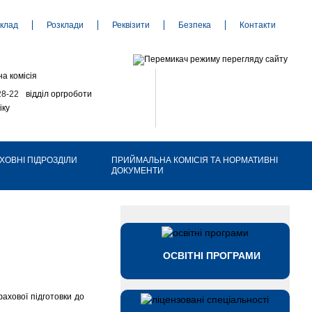
клад
Розклади
Реквізити
Безпека
Контакти
а комісія
28-22
відділ оргроботи
іку
ХОВНІ ПІДРОЗДІЛИ
ПРИЙМАЛЬНА КОМІСІЯ ТА НОРМАТИВНІ
ДОКУМЕНТИ
ОСВІТНІ ПРОГРАМИ
ахової підготовки до