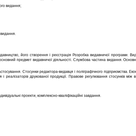
ого видання;
 видання.
идавництво, його створення і реєстрація Розробка видавничої програми. Ви
к основний предмет видавничої діяльності. Службова частина видання. Основні 
астосування. Стосунки редактора-видавця і поліграфічного підприємства. Еко
я і реалізаторів друкованої продукції. Правове регулювання стосунків між 
дивідуальні проекти, комплексно-кваліфікаційні завдання.