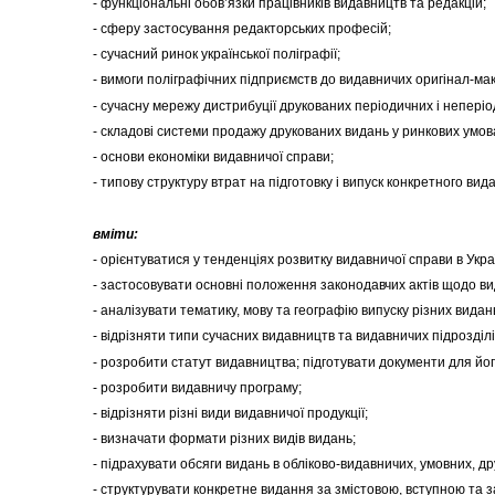
- функціональні обов’язки працівників видавництв та редакцій;
- сферу застосування редакторських професій;
- сучасний ринок української поліграфії;
- вимоги поліграфічних підприємств до видавничих оригінал-мак
- сучасну мережу дистрибуції друкованих періодичних і непері
- складові системи продажу друкованих видань у ринкових умов
- основи економіки видавничої справи;
- типову структуру втрат на підготовку і випуск конкретного вид
вміти:
- орієнтуватися у тенденціях розвитку видавничої справи в Україні
- застосовувати основні положення законодавчих актів щодо вид
- аналізувати тематику, мову та географію випуску різних видан
- відрізняти типи сучасних видавництв та видавничих підрозділі
- розробити статут видавництва; підготувати документи для йог
- розробити видавничу програму;
- відрізняти різні види видавничої продукції;
- визначати формати різних видів видань;
- підрахувати обсяги видань в обліково-видавничих, умовних, д
- структурувати конкретне видання за змістовою, вступною та