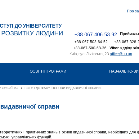
Про за
СТУП ДО УНІВЕРСИТЕТУ
Т РОЗВИТКУ ЛЮДИНИ
Приймальн
+38-067-406-53-92
+38-067-503-64-52
+38-067-328-
+38-067-500-68-36
Viber
відділу обл
Київ, вул. Львівська, 23
office@uu.ua
ОСВІТНІ ПРОГРАМИ
НАВЧАЛЬНО-ВИ
 «УКРАЇНА»
›
ВСТУП ДО ФАХУ. ОСНОВИ ВИДАВНИЧОЇ СПРАВИ
 видавничої справи
еоретичних і практичних знань з основ видавничої справи, необхідних для ф
ських і управлінських функцій.