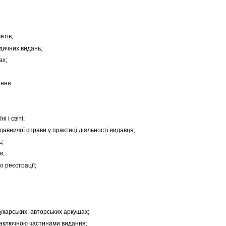
етів;
одичних видань;
ах;
ання.
 і світі;
авничої справи у практиці діяльності видавця;
ь;
в;
о реєстрації;
рукарських, авторських аркушах;
 заключною частинами видання;