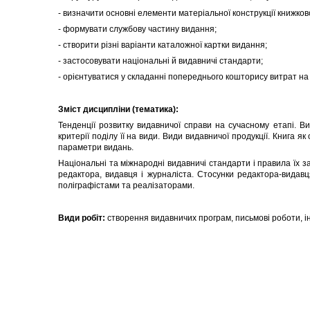
- визначити основні елементи матеріальної конструкції книжков
- формувати службову частину видання;
- створити різні варіанти каталожної картки видання;
- застосовувати національні й видавничі стандарти;
- орієнтуватися у складанні попереднього кошторису витрат на
Зміст дисципліни (тематика):
Тенденції розвитку видавничої справи на сучасному етапі. В
критерії поділу її на види. Види видавничої продукції. Книга я
параметри видань.
Національні та міжнародні видавничі стандарти і правила їх з
редактора, видавця і журналіста. Стосунки редактора-видавц
поліграфістами та реалізаторами.
Види робіт:
створення видавничих програм, письмові роботи, ін