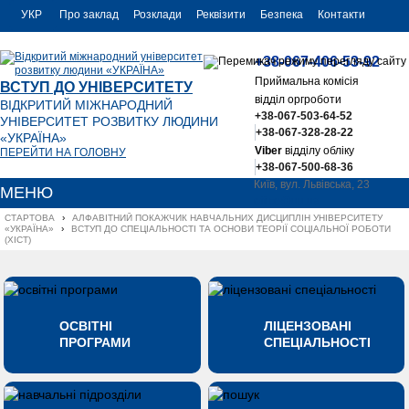
УКР
Про заклад
Розклади
Реквізити
Безпека
Контакти
РУС
+38-067-406-53-92
ENG
Приймальна комісія
ВСТУП ДО УНІВЕРСИТЕТУ
відділ оргроботи
ВІДКРИТИЙ МІЖНАРОДНИЙ
+38-067-503-64-52
УНІВЕРСИТЕТ РОЗВИТКУ ЛЮДИНИ
+38-067-328-28-22
«УКРАЇНА»
Viber
відділу обліку
ПЕРЕЙТИ НА ГОЛОВНУ
+38-067-500-68-36
Київ, вул. Львівська, 23
МЕНЮ
office@uu.ua
СТАРТОВА
›
АЛФАВІТНИЙ ПОКАЖЧИК НАВЧАЛЬНИХ ДИСЦИПЛІН УНІВЕРСИТЕТУ 
«УКРАЇНА»
›
ВСТУП ДО СПЕЦІАЛЬНОСТІ ТА ОСНОВИ ТЕОРІЇ СОЦІАЛЬНОЇ РОБОТИ 
(ХІСТ)
ОСВІТНІ
ЛІЦЕНЗОВАНІ
ПРОГРАМИ
СПЕЦІАЛЬНОСТІ