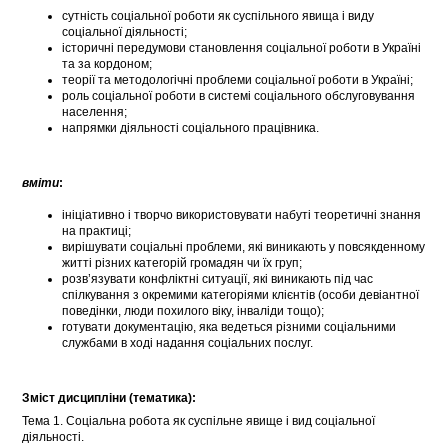
сутність соціальної роботи як суспільного явища і виду
соціальної діяльності;
історичні передумови становлення соціальної роботи в Україні
та за кордоном;
теорії та методологічні проблеми соціальної роботи в Україні;
роль соціальної роботи в системі соціального обслуговування
населення;
напрямки діяльності соціального працівника.
вміти
:
ініціативно і творчо використовувати набуті теоретичні знання
на практиці;
вирішувати соціальні проблеми, які виникають у повсякденному
житті різних категорій громадян чи їх груп;
розв’язувати конфліктні ситуації, які виникають під час
спілкування з окремими категоріями клієнтів (особи девіантної
поведінки, люди похилого віку, інваліди тощо);
готувати документацію, яка ведеться різними соціальними
службами в ході надання соціальних послуг.
Зміст дисципліни (тематика):
Тема 1. Соціальна робота як суспільне явище і вид соціальної
діяльності.