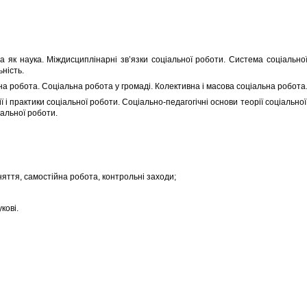
 як наука. Міждисциплінарні зв’язки соціальної роботи. Система соціальної
ність.
на робота. Соціальна робота у громаді. Колективна і масова соціальна робота
ії і практики соціальної роботи. Соціально-педагогічні основи теорії соціально
іальної роботи.
няття, самостійна робота, контрольні заходи;
кові.