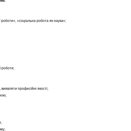
ні:
роботи», «соціальна робота як наука»;
ї роботи;
 виявляти професійні якості;
рою;
;
ку;