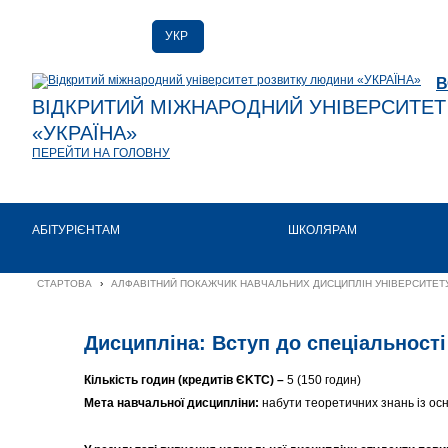
УКР
РУС
В
ENG
ВІДКРИТИЙ МІЖНАРОДНИЙ УНІВЕРСИТЕ
«УКРАЇНА»
ПЕРЕЙТИ НА ГОЛОВНУ
АБІТУРІЄНТАМ
ШКОЛЯРАМ
СТАРТОВА
›
АЛФАВІТНИЙ ПОКАЖЧИК НАВЧАЛЬНИХ ДИСЦИПЛІН УНІВЕРСИТЕТУ
Дисципліна: Вступ до спеціальності
Кількість годин (кредитів Є
KTC
) –
5 (150 годин)
Мета навчальної дисципліни:
набути теоретичних знань із осно