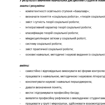
У
результаті вивчення навчальної дисципліни студенти повин
знати і розуміти:
- компетентності освітнього ступеня «бакалавр»;
- визначати поняття «соціальна робота», «теорія соціальної 
- зміст і сутність теорії соціальної роботи;
- інтегративний характер теорії соціальної роботи;
- класифікацію теорій соціальної роботи;
- міждисциплінарні зв’язки у соціальній роботі;
- систему соціальної роботи;
- зміст практичної соціальної роботи;
- основні навчальні, методичні і наукові видання із соціально
вміти:
- самостійно і відповідально виконувати всі форми контролю,
- працювати з навчальною, методичною і науковою літерату
- конспектувати наукові і навчальні першоджерела;
- давати визначення понять;
- вести і підтримувати професійну бесіду;
- виявляти професійну рефлексію з викладачем і студентами
- працювати у групі і мікрогрупах, здійснювати взаємопідтрим