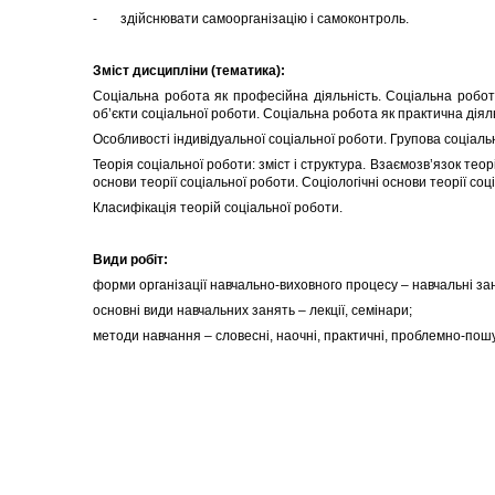
- здійснювати самоорганізацію і самоконтроль.
Зміст дисципліни (тематика):
Соціальна робота як професійна діяльність. Соціальна робота
об’єкти соціальної роботи. Соціальна робота як практична діяль
Особливості індивідуальної соціальної роботи. Групова соціаль
Теорія соціальної роботи: зміст і структура. Взаємозв’язок теор
основи теорії соціальної роботи. Соціологічні основи теорії соц
Класифікація теорій соціальної роботи.
Види робіт:
форми організації навчально-виховного процесу – навчальні за
основні види навчальних занять – лекції, семінари;
методи навчання – словесні, наочні, практичні, проблемно-пошу