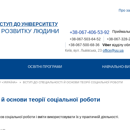
Про за
СТУП ДО УНІВЕРСИТЕТУ
Т РОЗВИТКУ ЛЮДИНИ
Приймальн
+38-067-406-53-92
+38-067-503-64-52
+38-067-328-
+38-067-500-68-36
Viber
відділу обл
Київ, вул. Львівська, 23
office@uu.ua
ОСВІТНІ ПРОГРАМИ
НАВЧАЛЬНО-ВИ
 «УКРАЇНА»
›
ВСТУП ДО СПЕЦІАЛЬНОСТІ Й ОСНОВИ ТЕОРІЇ СОЦІАЛЬНОЇ РОБОТИ
 й основи теорії соціальної роботи
в соціальної роботи і вміти використовувати їх у практичній діяльності.