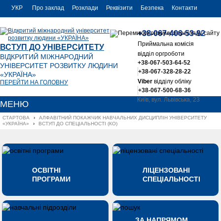
УКР
Про заклад
Розклади
Реквізити
Безпека
Контакти
РУС
+38-067-406-53-92
ENG
Приймальна комісія
ВСТУП ДО УНІВЕРСИТЕТУ
відділ оргроботи
ВІДКРИТИЙ МІЖНАРОДНИЙ
+38-067-503-64-52
УНІВЕРСИТЕТ РОЗВИТКУ ЛЮДИНИ
+38-067-328-28-22
«УКРАЇНА»
Viber
відділу обліку
ПЕРЕЙТИ НА ГОЛОВНУ
+38-067-500-68-36
Київ, вул. Львівська, 23
МЕНЮ
office@uu.ua
СТАРТОВА
›
АЛФАВІТНИЙ ПОКАЖЧИК НАВЧАЛЬНИХ ДИСЦИПЛІН УНІВЕРСИТЕТУ 
«УКРАЇНА»
›
ВСТУП ДО СПЕЦІАЛЬНОСТІ (КО)
ОСВІТНІ
ЛІЦЕНЗОВАНІ
ПРОГРАМИ
СПЕЦІАЛЬНОСТІ
ЗА НАПРЯМОМ