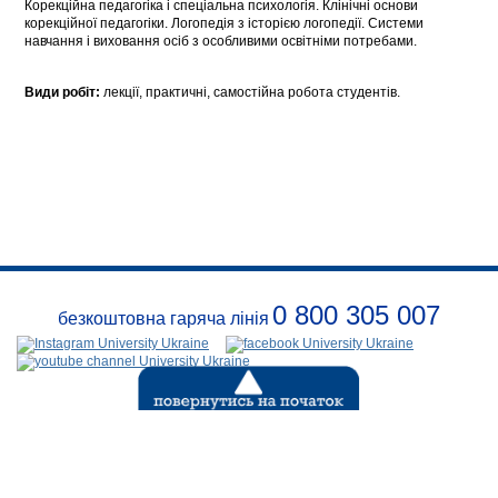
Корекційна педагогіка і спеціальна психологія. Клінічні основи
корекційної педагогіки. Логопедія з історією логопедії. Системи
навчання і виховання осіб з особливими освітніми потребами.
Види робіт:
лекції, практичні, самостійна робота студентів.
0 800 305 007
безкоштовна гаряча лінія
Про
заклад
Розклади
Реквізити
Безпека
Контакти
(с) 1999-2026
Відкритий
міжнародний університет розвитку людини «УКРАЇНА»