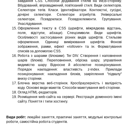
завдання CSS. Способи додавання стилів на WEB-сторінку.
Вбудований, впроваджений, пов'язаний стилі. Види селекторів.
Селектори тегів. Класи. Ідентифікатори. Контекстні, сусідні,
дочірні селектори. Селектори атрибутів. Універсальні
селектори. Псевдокласи. Псевдоелементи. Групування.
Унаслідування.
Оформлення тексту в CSS (шрифти, міжрядкова відстань,
поля, відступи, абзаци). Спецсимволи. Види шрифтів.
Особливості застосування різних видів шрифтів. Стильове
оформлення. Одиниці вимірювання шрифтів. Фонові
зображення, рамки, ефект «rollover» та ін. Форматування
списків за допомогою CSS.
Робота з шарами (блоками). Тег DIV. Створення і наповнення
шарів (блоків). Переповнення, обрізка шару, управління
видимістю шару. Відносне й абсолютне позиціонування.
Порядок накладення: властивість z-index. Приклади
позиціонування: накладення блоків, закріплення "підвалу"
внизу сторінки.
Блочна верстка веб-сторінок. Кросбраузерність і валідність
коду. Основні види макетів. Способи макетування веб-сторінки.
Огляд HTML-редакторів.
Розміщення web-сайта на сервері. Реєстрація доменного імені
сайту. Поняття і типи хостингу.
Види робіт:
лекційні заняття, практичні заняття, модульні контрольні
роботи, самостійна робота студентів.