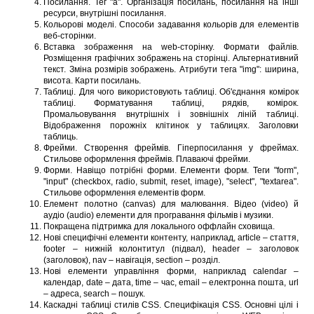
Посилання. Тег "a". Організація посилань, посилання на інші
ресурси, внутрішні посилання.
Кольорові моделі. Способи задавання кольорів для елементів
веб-сторінки.
Вставка зображення на web-сторінку. Формати файлів.
Розміщення графічних зображень на сторінці. Альтернативний
текст. Зміна розмірів зображень. Атрибути тега "img": ширина,
висота. Карти посилань.
Таблиці. Для чого використовують таблиці. Об'єднання комірок
таблиці. Форматування таблиці, рядків, комірок.
Промальовування внутрішніх і зовнішніх ліній таблиці.
Відображення порожніх клітинок у таблицях. Заголовки
таблиць.
Фрейми. Створення фреймів. Гіперпосилання у фреймах.
Стильове оформлення фреймів. Плаваючі фрейми.
Форми. Навіщо потрібні форми. Елементи форм. Теги "form",
"input" (checkbox, radio, submit, reset, image), "select", "textarea".
Стильове оформлення елементів форм.
Елемент полотно (canvas) для малювання. Відео (video) й
аудіо (audio) елементи для програвання фільмів і музики.
Покращена підтримка для локального оффлайн сховища.
Нові специфічні елементи контенту, наприклад, article – стаття,
footer – нижній колонтитул (підвал), header – заголовок
(заголовок), nav – навігація, section – розділ.
Нові елементи управління форми, наприклад calendar –
календар, date – дата, time – час, email – електронна пошта, url
– адреса, search – пошук.
Каскадні таблиці стилів CSS. Специфікація CSS. Основні цілі і