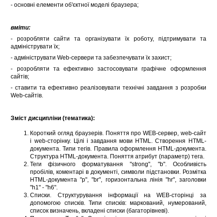
- основні елементи об'єктної моделі браузера;
вміти:
- розробляти сайти та організувати їх роботу, підтримувати та
адмініструвати їх;
- адмініструвати Web-сервери та забезпечувати їх захист;
- розробляти та ефективно застосовувати графічне оформлення
сайтів;
- ставити та ефективно реалізовувати технічні завдання з розробки
Web-сайтів.
Зміст дисципліни (тематика):
Короткий огляд браузерів. Поняття про WEB-сервер, web-сайт
і web-сторінку. Цілі і завдання мови HTML. Створення HTML-
документа. Типи тегів. Правила оформлення HTML-документа.
Структура HTML-документа. Поняття атрибут (параметр) тега.
Теги фізичного форматування "strong", "b". Особливість
пробілів, коментарі в документі, символи підстановки. Розмітка
HTML-документа "p", "br", горизонтальна лінія "hr", заголовки
"h1" - "h6".
Списки. Структурування інформації на WEB-сторінці за
допомогою списків. Типи списків: маркований, нумерований,
список визначень, вкладені списки (багаторівневі).