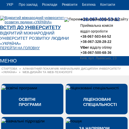
УКР
Про заклад
Розклади
Реквізити
Безпека
Контакти
РУС
+38-067-406-53-92
ENG
Приймальна комісія
ВСТУП ДО УНІВЕРСИТЕТУ
відділ оргроботи
ВІДКРИТИЙ МІЖНАРОДНИЙ
+38-067-503-64-52
УНІВЕРСИТЕТ РОЗВИТКУ ЛЮДИНИ
+38-067-328-28-22
«УКРАЇНА»
Viber
відділу обліку
ПЕРЕЙТИ НА ГОЛОВНУ
+38-067-500-68-36
Київ, вул. Львівська, 23
МЕНЮ
office@uu.ua
СТАРТОВА
›
АЛФАВІТНИЙ ПОКАЖЧИК НАВЧАЛЬНИХ ДИСЦИПЛІН УНІВЕРСИТЕТУ 
«УКРАЇНА»
›
WEB-ДИЗАЙН ТА WEB-ТЕХНОЛОГІЇ
ОСВІТНІ
ЛІЦЕНЗОВАНІ
ПРОГРАМИ
СПЕЦІАЛЬНОСТІ
ЗА НАПРЯМОМ