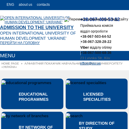
ENG
about us
contacts
УКР
+38-067-406-53-92
РУС
Приймальна комісія
ADMISSION TO THE UNIVERSITY
відділ оргроботи
OPEN INTERNATIONAL UNIVERSITY OF
+38-067-503-64-52
HUMAN DEVELOPMENT ‘UKRAINE’
+38-067-328-28-22
ПЕРЕЙТИ НА ГОЛОВНУ
Viber
відділу обліку
+38-067-500-68-36
MENU
23 Lvivska Str., Kiiv
office@uu.ua
HOME PAGE
›
АЛФАВІТНИЙ ПОКАЖЧИК НАВЧАЛЬНИХ ДИСЦИПЛІН УНІВЕРСИТЕТУ 
«УКРАЇНА»
EDUCATIONAL
LICENSED
PROGRAMMES
SPECIALITIES
BY DIRECTION OF
BY NETWORK OF
STUDY