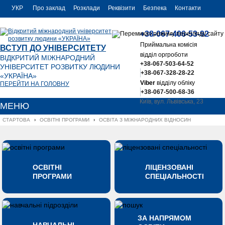
УКР
Про заклад
Розклади
Реквізити
Безпека
Контакти
РУС
+38-067-406-53-92
ENG
Приймальна комісія
ВСТУП ДО УНІВЕРСИТЕТУ
відділ оргроботи
ВІДКРИТИЙ МІЖНАРОДНИЙ
+38-067-503-64-52
УНІВЕРСИТЕТ РОЗВИТКУ ЛЮДИНИ
+38-067-328-28-22
«УКРАЇНА»
Viber
відділу обліку
ПЕРЕЙТИ НА ГОЛОВНУ
+38-067-500-68-36
Київ, вул. Львівська, 23
МЕНЮ
office@uu.ua
СТАРТОВА
›
ОСВІТНІ ПРОГРАМИ
›
ОСВІТА З МІЖНАРОДНИХ ВІДНОСИН
ОСВІТНІ
ЛІЦЕНЗОВАНІ
ПРОГРАМИ
СПЕЦІАЛЬНОСТІ
ЗА НАПРЯМОМ