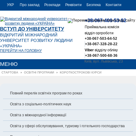
УКР
Про заклад
Розклади
Реквізити
Безпека
Контакти
РУС
+38-067-406-53-92
ENG
Приймальна комісія
ВСТУП ДО УНІВЕРСИТЕТУ
відділ оргроботи
ВІДКРИТИЙ МІЖНАРОДНИЙ
+38-067-503-64-52
УНІВЕРСИТЕТ РОЗВИТКУ ЛЮДИНИ
+38-067-328-28-22
«УКРАЇНА»
Viber
відділу обліку
ПЕРЕЙТИ НА ГОЛОВНУ
+38-067-500-68-36
Київ, вул. Львівська, 23
МЕНЮ
office@uu.ua
СТАРТОВА
›
ОСВІТНІ ПРОГРАМИ
›
КОРОТКОСТРОКОВІ КУРСИ
Повний перелік освітніх програм по роках
Освіта з соціально-політичних наук
Освіта з міжнародної інформації
Освіта у сфері обслуговування, туризму і готельного господарства