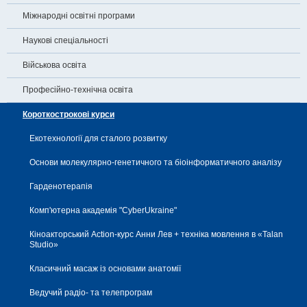
Міжнародні освітні програми
Наукові спеціальності
Військова освіта
Професійно-технічна освіта
Короткострокові курси
Екотехнології для сталого розвитку
Основи молекулярно-генетичного та біоінформатичного аналізу
Гарденотерапія
Комп'ютерна академія "CyberUkraine"
Кіноакторський Action-курс Анни Лев + техніка мовлення в «Talan
Studio»
Класичний масаж із основами анатомії
Ведучий радіо- та телепрограм