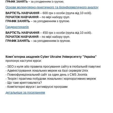
ГРАФІК ЗАНЯТЬ
– за узгодженням із групою.
Основи молекулярно-генетичного та біоінформатичного аналізу
ВАРТІСТЬ НАВЧАННЯ
– 600 грн з особи (група від 10 осіб).
ПОЧАТОК НАВЧАННЯ
– по мірі набору груп.
ГРАФІК ЗАНЯТЬ
– за узгодженням з групою.
Гарденотерапія
ВАРТІСТЬ НАВЧАННЯ
– 450 грн з особи (група від 10 осіб).
ПОЧАТОК НАВЧАННЯ
– по мірі набору груп.
ГРАФІК ЗАНЯТЬ
– за узгодженням із групою.
Комп`ютерна академія Cyber Ukraine Університету "Україна"
пропонує наступні курси:
- SEO з нуля або правила просування сайту в глобальній павутині
- Адміністрування локальних мереж на базі серверів Unix
- Повнофункціональний сайт за один день з CMS Joomla
- Теорія і практика побудови локальних і корпоративних мереж
- Що таке криптовалюта?
- Комп'ютерні віруси і антивірусні програми
детальніше за посиланням