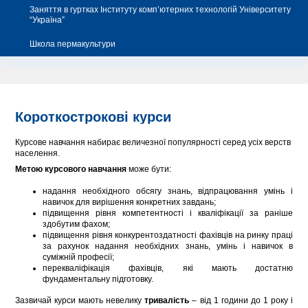
Заняття в гуртках Інституту комп’ютерних технологій Університету
“Україна”
Школа пермакультури
Короткострокові курси
Курсове навчання набирає величезної популярності серед усіх верств
населення.
Метою курсового навчання
може бути:
надання необхідного обсягу знань, відпрацювання умінь і
навичок для вирішення конкретних завдань;
підвищення рівня компетентності і кваліфікації за раніше
здобутим фахом;
підвищення рівня конкурентоздатності фахівців на ринку праці
за рахунок надання необхідних знань, умінь і навичок в
суміжній професії;
перекваліфікація фахівців, які мають достатню
фундаментальну підготовку.
Зазвичай курси мають невелику
тривалість
– від 1 години до 1 року і