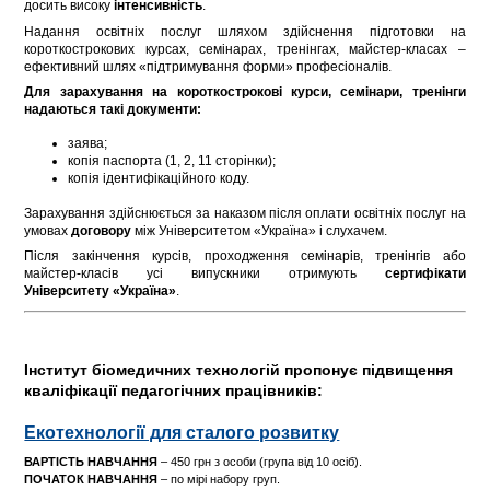
досить високу
інтенсивність
.
Надання освітніх послуг шляхом здійснення підготовки на
короткострокових курсах, семінарах, тренінгах, майстер-класах –
ефективний шлях «підтримування форми» професіоналів.
Для зарахування на короткострокові курси, семінари, тренінги
надаються такі документи:
заява;
копія паспорта (1, 2, 11 сторінки);
копія ідентифікаційного коду.
Зарахування здійснюється за наказом після оплати освітніх послуг на
умовах
договору
між Університетом «Україна» і слухачем.
Після закінчення курсів, проходження семінарів, тренінгів або
майстер-класів усі випускники отримують
сертифікати
Університету
«Україна»
.
Інститут біомедичних технологій пропонує підвищення
кваліфікації педагогічних працівників:
Екотехнології для сталого розвитку
ВАРТІСТЬ НАВЧАННЯ
– 450 грн з особи (група від 10 осіб).
ПОЧАТОК НАВЧАННЯ
– по мірі набору груп.