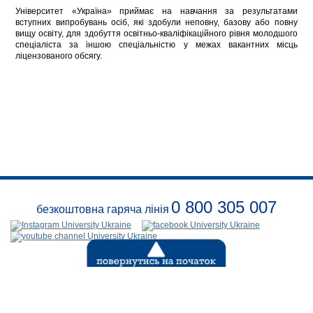
Університет «Україна» приймає на навчання за результатами
вступних випробувань осіб, які здобули неповну, базову або повну
вищу освіту, для здобуття освітньо-кваліфікаційного рівня молодшого
спеціаліста за іншою спеціальністю у межах вакантних місць
ліцензованого обсягу.
0 800 305 007
безкоштовна гаряча лінія
Про
заклад
Розклади
Реквізити
Безпека
Контакти
(с) 1999-2026
Відкритий