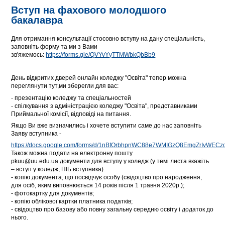
Вступ на фахового молодшого
бакалавра
Для отримання консультації стосовно вступу на дану спеціальність,
заповніть форму та ми з Вами
зв'яжемось:
https://forms.gle/QVYvYyTTMWbkQbBb9
День відкритих дверей онлайн коледжу "Освіта" тепер можна
переглянути тут,ми зберегли для вас:
- презентацію коледжу та спеціальностей
- спілкування з адміністрацією коледжу "Освіта", представниками
Приймальної комісії, відповіді на питання.
Якщо Ви вже визначились і хочете вступити саме до нас заповніть
Заяву вступника -
https://docs.google.com/forms/d/1nBfOrbhpnWC88e7WMIGzQ8EmgZrIvWEC
Також можна подати на електронну пошту
pkuu@uu.edu.ua документи для вступу у коледж (у темі листа вкажіть
– вступ у коледж, ПІБ вступника):
- копію документа, що посвідчує особу (свідоцтво про народження,
для осіб, яким виповнюється 14 років після 1 травня 2020р.);
- фотокартку для документів;
- копію облікової картки платника податків;
- свідоцтво про базову або повну загальну середню освіту і додаток до
нього.