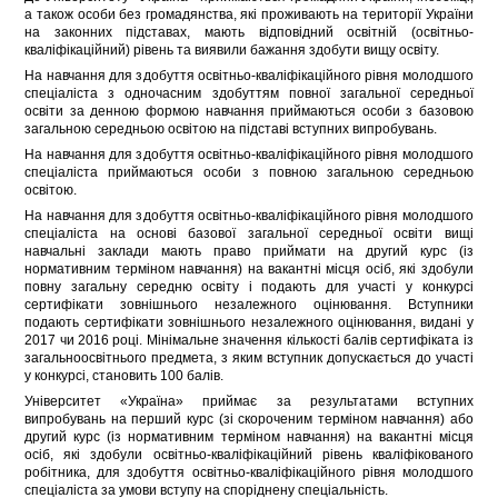
а також особи без громадянства, які проживають на території України
на законних підставах, мають відповідний освітній (освітньо-
кваліфікаційний) рівень та виявили бажання здобути вищу освіту.
На навчання для здобуття освітньо-кваліфікаційного рівня молодшого
спеціаліста з одночасним здобуттям повної загальної середньої
освіти за денною формою навчання приймаються особи з базовою
загальною середньою освітою на підставі вступних випробувань.
На навчання для здобуття освітньо-кваліфікаційного рівня молодшого
спеціаліста приймаються особи з повною загальною середньою
освітою.
На навчання для здобуття освітньо-кваліфікаційного рівня молодшого
спеціаліста на основі базової загальної середньої освіти вищі
навчальні заклади мають право приймати на другий курс (із
нормативним терміном навчання) на вакантні місця осіб, які здобули
повну загальну середню освіту і подають для участі у конкурсі
сертифікати зовнішнього незалежного оцінювання. Вступники
подають сертифікати зовнішнього незалежного оцінювання, видані у
2017 чи 2016 році. Мінімальне значення кількості балів сертифіката із
загальноосвітнього предмета, з яким вступник допускається до участі
у конкурсі, становить 100 балів.
Університет «Україна» приймає за результатами вступних
випробувань на перший курс (зі скороченим терміном навчання) або
другий курс (із нормативним терміном навчання) на вакантні місця
осіб, які здобули освітньо-кваліфікаційний рівень кваліфікованого
робітника, для здобуття освітньо-кваліфікаційного рівня молодшого
спеціаліста за умови вступу на споріднену спеціальність.