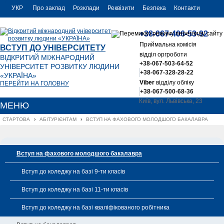
УКР
Про заклад
Розклади
Реквізити
Безпека
Контакти
РУС
+38-067-406-53-92
ENG
Приймальна комісія
ВСТУП ДО УНІВЕРСИТЕТУ
відділ оргроботи
ВІДКРИТИЙ МІЖНАРОДНИЙ
+38-067-503-64-52
УНІВЕРСИТЕТ РОЗВИТКУ ЛЮДИНИ
+38-067-328-28-22
«УКРАЇНА»
Viber
відділу обліку
ПЕРЕЙТИ НА ГОЛОВНУ
+38-067-500-68-36
Київ, вул. Львівська, 23
МЕНЮ
office@uu.ua
СТАРТОВА
›
АБІТУРІЄНТАМ
›
ВСТУП НА ФАХОВОГО МОЛОДШОГО БАКАЛАВРА
Вступ на фахового молодшого бакалавра
Вступ до коледжу на базі 9-ти класів
Вступ до коледжу на базі 11-ти класів
Вступ до коледжу на базі кваліфікованого робітника