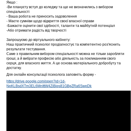
Якщо :
-Ви плануєту вступ до коледжу та ще не визначились з вибором
спеціальності
- Ваша робота не приносить задоволення
- Маєте сумніви щодо відкриття своєї власної справи
-Бажаєте оцінити свої здібності, таланти та майбутній потенціал
-Або отримати радість від творчості
Запрошуємо до віртуального кабінету:
Наш практичний психолог продіагностує та компетентно роз'яснить
результати тестування.
Саме з правильним вибором спеціальності можна не тільки заробляти
гроші, а й вибрати професію або діяльність за покликанням свого
серця, для власного життя. А це основа матеріального добробуту та
достатку.
Для онлайн консультації психолога заповніть форму -
https://drive.google.com/open?id=1d-
NpKLBsdXTm3EL6MnIttW4ZiBiqs81GBgZRa6SwpDk