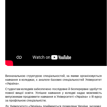
Визначальною структурою спеціальностей, за якими організовується
навчання в коледжах, є аналоги базових спеціальностей Університет
«Україна».
Студентам коледжів забезпечено послідовне й безперервне здобуття
повної вищої освіти. Успішне навчання у коледжі надає можливість
випускникам продовжити навчання в Університеті «Україна» з ІІІ курсу
за профільною спеціальністю.
До Університету «Україна» приймаються громадяни України, іноземці,