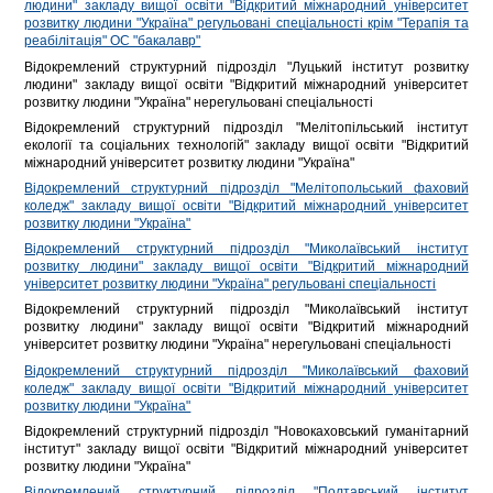
людини" закладу вищої освіти "Відкритий міжнародний університет
розвитку людини "Україна" регульовані спеціальності крім "Терапія та
реабілітація" ОС "бакалавр"
Відокремлений структурний підрозділ "Луцький інститут розвитку
людини" закладу вищої освіти "Відкритий міжнародний університет
розвитку людини "Україна" нерегульовані спеціальності
Відокремлений структурний підрозділ "Мелітопільський інститут
екології та соціальних технологій" закладу вищої освіти "Відкритий
міжнародний університет розвитку людини "Україна"
Відокремлений структурний підрозділ "Мелітопольський фаховий
коледж" закладу вищої освіти "Відкритий міжнародний університет
розвитку людини "Україна"
Відокремлений структурний підрозділ "Миколаївський інститут
розвитку людини" закладу вищої освіти "Відкритий міжнародний
університет розвитку людини "Україна" регульовані спеціальності
Відокремлений структурний підрозділ "Миколаївський інститут
розвитку людини" закладу вищої освіти "Відкритий міжнародний
університет розвитку людини "Україна" нерегульовані спеціальності
Відокремлений структурний підрозділ "Миколаївський фаховий
коледж" закладу вищої освіти "Відкритий міжнародний університет
розвитку людини "Україна"
Відокремлений структурний підрозділ "Новокаховський гуманітарний
інститут" закладу вищої освіти "Відкритий міжнародний університет
розвитку людини "Україна"
Відокремлений структурний підрозділ "Полтавський інститут