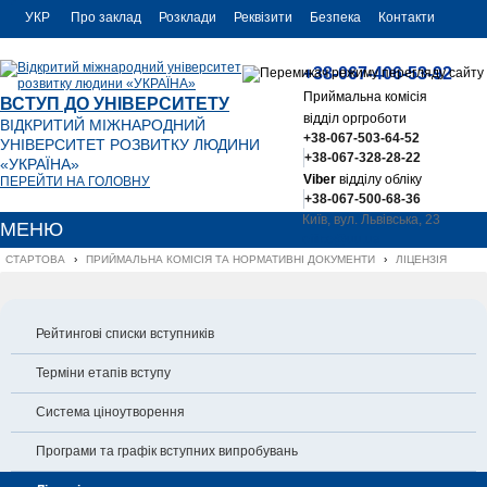
УКР
Про заклад
Розклади
Реквізити
Безпека
Контакти
РУС
+38-067-406-53-92
ENG
Приймальна комісія
ВСТУП ДО УНІВЕРСИТЕТУ
відділ оргроботи
ВІДКРИТИЙ МІЖНАРОДНИЙ
+38-067-503-64-52
УНІВЕРСИТЕТ РОЗВИТКУ ЛЮДИНИ
+38-067-328-28-22
«УКРАЇНА»
Viber
відділу обліку
ПЕРЕЙТИ НА ГОЛОВНУ
+38-067-500-68-36
Київ, вул. Львівська, 23
МЕНЮ
office@uu.ua
СТАРТОВА
›
ПРИЙМАЛЬНА КОМІСІЯ ТА НОРМАТИВНІ ДОКУМЕНТИ
›
ЛІЦЕНЗІЯ
Рейтингові списки вступників
Терміни етапів вступу
Система ціноутворення
Програми та графік вступних випробувань