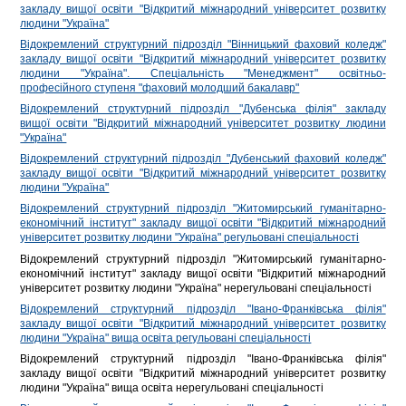
закладу вищої освіти "Відкритий міжнародний університет розвитку
людини "Україна"
Відокремлений структурний підрозділ "Вінницький фаховий коледж"
закладу вищої освіти "Відкритий міжнародний університет розвитку
людини "Україна". Спеціальність "Менеджмент" освітньо-
професійного ступеня "фаховий молодший бакалавр"
Відокремлений структурний підрозділ "Дубенська філія" закладу
вищої освіти "Відкритий міжнародний університет розвитку людини
"Україна"
Відокремлений структурний підрозділ "Дубенський фаховий коледж"
закладу вищої освіти "Відкритий міжнародний університет розвитку
людини "Україна"
Відокремлений структурний підрозділ "Житомирський гуманітарно-
економічний інститут" закладу вищої освіти "Відкритий міжнародний
університет розвитку людини "Україна" регульовані спеціальності
Відокремлений структурний підрозділ "Житомирський гуманітарно-
економічний інститут" закладу вищої освіти "Відкритий міжнародний
університет розвитку людини "Україна" нерегульовані спеціальності
Відокремлений структурний підрозділ "Івано-Франківська філія"
закладу вищої освіти "Відкритий міжнародний університет розвитку
людини "Україна" вища освіта регульовані спеціальності
Відокремлений структурний підрозділ "Івано-Франківська філія"
закладу вищої освіти "Відкритий міжнародний університет розвитку
людини "Україна" вища освіта нерегульовані спеціальності