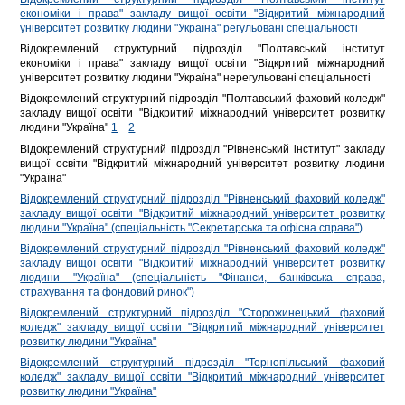
економіки і права" закладу вищої освіти "Відкритий міжнародний
університет розвитку людини "Україна" регульовані спеціальності
Відокремлений структурний підрозділ "Полтавський інститут
економіки і права" закладу вищої освіти "Відкритий міжнародний
університет розвитку людини "Україна" нерегульовані спеціальності
Відокремлений структурний підрозділ "Полтавський фаховий коледж"
закладу вищої освіти "Відкритий міжнародний університет розвитку
людини "Україна"
1
2
Відокремлений структурний підрозділ "Рівненський інститут" закладу
вищої освіти "Відкритий міжнародний університет розвитку людини
"Україна"
Відокремлений структурний підрозділ "Рівненський фаховий коледж"
закладу вищої освіти "Відкритий міжнародний університет розвитку
людини "Україна" (спеціальність "Секретарська та офісна справа")
Відокремлений структурний підрозділ "Рівненський фаховий коледж"
закладу вищої освіти "Відкритий міжнародний університет розвитку
людини "Україна" (спеціальність "Фінанси, банківська справа,
страхування та фондовий ринок")
Відокремлений структурний підрозділ "Сторожинецький фаховий
коледж" закладу вищої освіти "Відкритий міжнародний університет
розвитку людини "Україна"
Відокремлений структурний підрозділ "Тернопільський фаховий
коледж" закладу вищої освіти "Відкритий міжнародний університет
розвитку людини "Україна"