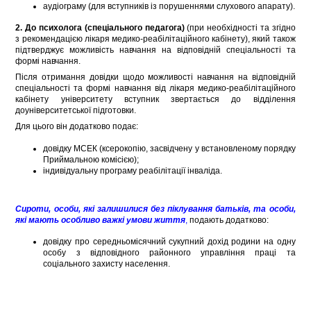
аудіограму (для вступників із порушеннями слухового апарату).
2. До психолога (спеціального педагога)
(при необхідності та згідно
з рекомендацією лікаря медико-реабілітаційного кабінету), який також
підтверджує можливість навчання на відповідній спеціальності та
формі навчання.
Після отримання довідки щодо можливості навчання на відповідній
спеціальності та формі навчання від лікаря медико-реабілітаційного
кабінету університету вступник звертається до відділення
доуніверситетської підготовки.
Для цього він додатково подає:
довідку МСЕК (ксерокопію, засвідчену у встановленому порядку
Приймальною комісією);
індивідуальну програму реабілітації інваліда.
Сироти, особи, які залишилися без піклування батьків, та особи,
які мають особливо важкі умови життя
,
подають додатково:
довідку про середньомісячний сукупний дохід родини на одну
особу з відповідного районного управління праці та
соціального захисту населення.