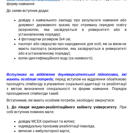
форму навчання.
До заяви вступник додає:
довідку з навчального закладу про результати навчання або
документ державного зразка про отриману середню освіту
(ксерокопію, яка засвідчується в університеті або в
установленому порядку);
4 фотокартки розміром 3х4 см;
паспорт або свідоцтво про народження для осіб, які за віком не
мають паспорта (ксерокопію, яка засвідчується в університеті
або в установленому порядку);
копію ідентифікаційного коду (за наявності).
Вступники на відділення доуніверситетської підготовки, які
мають особливі потреби
, перед вступом на відділення обов'язково
проходять співбесіду в управлінні соціальної адаптації та реабілітації
з метою визначення спеціальності та форми навчання. Порядок
проходження співбесіди такий:
Вступникам, які мають особливі потреби, необхідно звернутися:
1. До лікаря медико-реабілітаційного кабінету університету
. При
собі вступник повинен мати:
довідку МСЕК (оригінал та копію);
індивідуальну програму реабілітації інваліда;
виписки з амбулаторної карти;