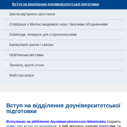
Вступ на відділення доуніверситетської підготовки
Школа кар'єрного зростання
Співпраця з Малою академією наук і творчими об'єднаннями
Олімпіади, конкурси для старшокласників
Канікулярні школи і табори
Освітянська виставка
Тренінги, круглі столи
Майстер-класи
Вступ на відділення доуніверситетської
підготовки
Вступники на відділення доуніверситетської підготовки
подають
заяву про вступ до відділення
, в якій вказують напрям підготовки та