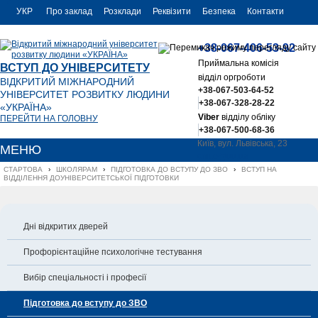
УКР
Про заклад
Розклади
Реквізити
Безпека
Контакти
РУС
+38-067-406-53-92
ENG
Приймальна комісія
ВСТУП ДО УНІВЕРСИТЕТУ
відділ оргроботи
ВІДКРИТИЙ МІЖНАРОДНИЙ
+38-067-503-64-52
УНІВЕРСИТЕТ РОЗВИТКУ ЛЮДИНИ
+38-067-328-28-22
«УКРАЇНА»
Viber
відділу обліку
ПЕРЕЙТИ НА ГОЛОВНУ
+38-067-500-68-36
Київ, вул. Львівська, 23
МЕНЮ
office@uu.ua
СТАРТОВА
›
ШКОЛЯРАМ
›
ПІДГОТОВКА ДО ВСТУПУ ДО ЗВО
›
ВСТУП НА 
ВІДДІЛЕННЯ ДОУНІВЕРСИТЕТСЬКОЇ ПІДГОТОВКИ
Дні відкритих дверей
Профорієнтаційне психологічне тестування
Вибір спеціальності і професії
Підготовка до вступу до ЗВО