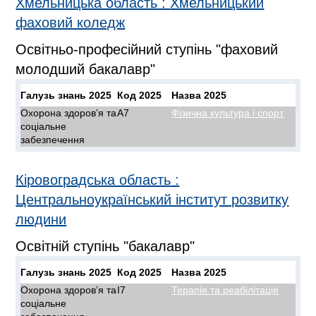
Хмельницька область
:
Хмельницький
фаховий коледж
Освітньо-професійний ступінь "фаховий
молодший бакалавр"
Галузь знань 2025
Код 2025
Назва 2025
Охорона здоров’я та
A7
Фізична культура і спорт
соціальне
забезпечення
Кіровоградська область
:
Центральноукраїнський інститут розвитку
людини
Освітній ступінь "бакалавр"
Галузь знань 2025
Код 2025
Назва 2025
Охорона здоров’я та
I7
Терапія та реабілітація
соціальне