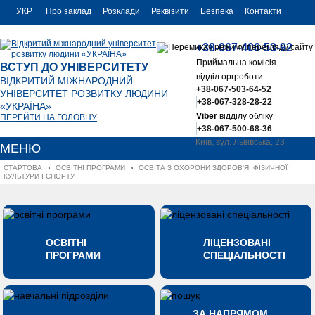
УКР
Про заклад
Розклади
Реквізити
Безпека
Контакти
РУС
+38-067-406-53-92
ENG
Приймальна комісія
ВСТУП ДО УНІВЕРСИТЕТУ
відділ оргроботи
ВІДКРИТИЙ МІЖНАРОДНИЙ
+38-067-503-64-52
УНІВЕРСИТЕТ РОЗВИТКУ ЛЮДИНИ
+38-067-328-28-22
«УКРАЇНА»
Viber
відділу обліку
ПЕРЕЙТИ НА ГОЛОВНУ
+38-067-500-68-36
Київ, вул. Львівська, 23
МЕНЮ
office@uu.ua
СТАРТОВА
›
ОСВІТНІ ПРОГРАМИ
›
ОСВІТА З ОХОРОНИ ЗДОРОВ'Я, ФІЗИЧНОЇ 
КУЛЬТУРИ І СПОРТУ
ОСВІТНІ
ЛІЦЕНЗОВАНІ
ПРОГРАМИ
СПЕЦІАЛЬНОСТІ
ЗА НАПРЯМОМ