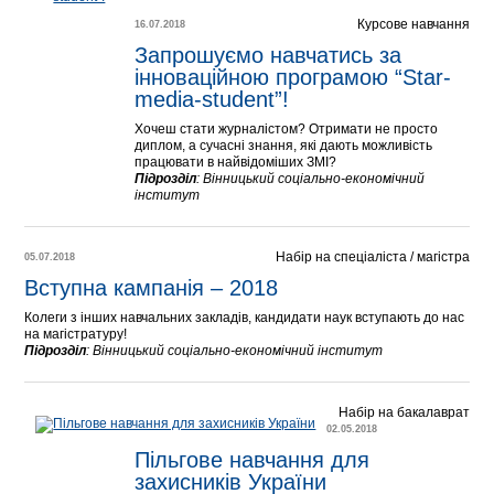
Курсове навчання
16.07.2018
Запрошуємо навчатись за 
інноваційною програмою “Star-
media-student”!
Хочеш стати журналістом? Отримати не просто
диплом, а сучасні знання, які дають можливість
працювати в найвідоміших ЗМІ?
Підрозділ
:
Вінницький соціально-економічний
інститут
Набір на спеціаліста / магістра
05.07.2018
Вступна кампанія – 2018
Колеги з інших навчальних закладів, кандидати наук вступають до нас
на магістратуру!
Підрозділ
:
Вінницький соціально-економічний інститут
Набір на бакалаврат
02.05.2018
Пільгове навчання для 
захисників України