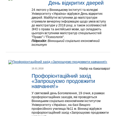
День відкритих дверей
24 лютого у Вінницькому інституті та коледжі
Університету «Україна» відбувся День відкритих
дверей. Майбутні вступники до магістратури
отримали вичерпну інформацію щодо умов вступу
до магістратури у 2018 році, а також особливостей
ЗНО з права та англійської мови, що складають
цьогоріч вступники магістратур спеціальностей
"Право" і "Психологія".
Підрозділ
:
Вінницький соціально-економічний
інститут
Набір на бакалаврат
19.01.2018
Профорієнтаційний захід 
«Запрошуємо продовжити 
навчання!»
У святковий день Богоявлення, 19 січня, в рамках
профорієнтаційних заходів, які проводяться
Вінницьким соціально-економічним інститутом
Університету «Україна», на базі Вищого
професійного училища №11 м. Вінниці відбувся
профорієнтаційний захід «Запрошуємо продовжити