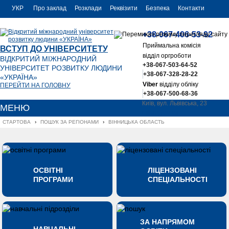
УКР
Про заклад
Розклади
Реквізити
Безпека
Контакти
РУС
+38-067-406-53-92
ENG
Приймальна комісія
ВСТУП ДО УНІВЕРСИТЕТУ
відділ оргроботи
ВІДКРИТИЙ МІЖНАРОДНИЙ
+38-067-503-64-52
УНІВЕРСИТЕТ РОЗВИТКУ ЛЮДИНИ
+38-067-328-28-22
«УКРАЇНА»
Viber
відділу обліку
ПЕРЕЙТИ НА ГОЛОВНУ
+38-067-500-68-36
Київ, вул. Львівська, 23
МЕНЮ
office@uu.ua
СТАРТОВА
›
ПОШУК ЗА РЕГІОНАМИ
›
ВІННИЦЬКА ОБЛАСТЬ
ОСВІТНІ
ЛІЦЕНЗОВАНІ
ПРОГРАМИ
СПЕЦІАЛЬНОСТІ
ЗА НАПРЯМОМ