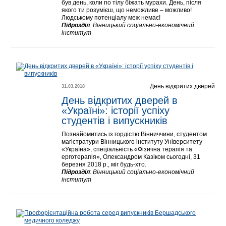
був день, коли по тілу біжать мурахи. День, після
якого ти розумієш, що неможливе – можливо!
Людському потенціалу меж немає!
Підрозділ
:
Вінницький соціально-економічний
інститут
День відкритих дверей
31.03.2018
День відкритих дверей в 
«Україні»: історії успіху 
студентів і випускників
Познайомитись із гордістю Вінниччини, студентом
магістратури Вінницького інституту Університету
«Україна», спеціальність «Фізична терапія та
ерготерапія», Олександром Казіком сьогодні, 31
березня 2018 р., міг будь-хто.
Підрозділ
:
Вінницький соціально-економічний
інститут