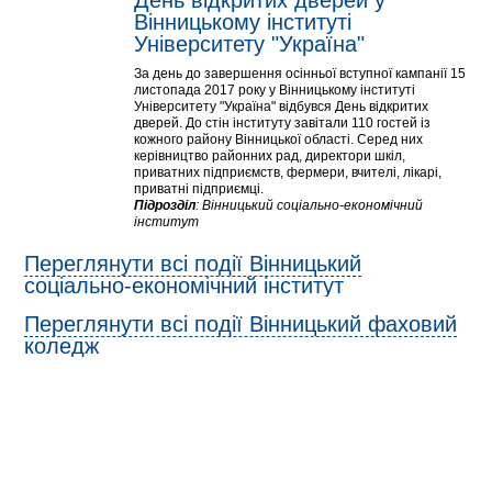
День відкритих дверей у 
Вінницькому інституті 
Університету "Україна"
За день до завершення осінньої вступної кампанії 15
листопада 2017 року у Вінницькому інституті
Університету "Україна" відбувся День відкритих
дверей. До стін інституту завітали 110 гостей із
кожного району Вінницької області. Серед них
керівництво районних рад, директори шкіл,
приватних підприємств, фермери, вчителі, лікарі,
приватні підприємці.
Підрозділ
:
Вінницький соціально-економічний
інститут
Переглянути всі події Вінницький
соціально-економічний інститут
Переглянути всі події Вінницький фаховий
коледж