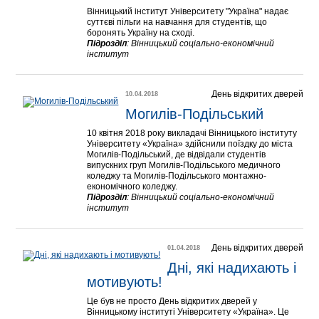
Вінницький інститут Університету "Україна" надає
суттєві пільги на навчання для студентів, що
боронять Україну на сході.
Підрозділ
:
Вінницький соціально-економічний
інститут
День відкритих дверей
10.04.2018
Могилів-Подільський
10 квітня 2018 року викладачі Вінницького інституту
Університету «Україна» здійснили поїздку до міста
Могилів-Подільський, де відвідали студентів
випускних груп Могилів-Подільського медичного
коледжу та Могилів-Подільського монтажно-
економічного коледжу.
Підрозділ
:
Вінницький соціально-економічний
інститут
День відкритих дверей
01.04.2018
Дні, які надихають і 
мотивують!
Це був не просто День відкритих дверей у
Вінницькому інституті Університету «Україна». Це