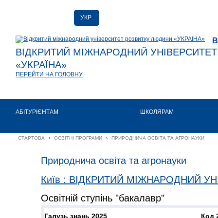
УКР
РУС
В
ENG
ВІДКРИТИЙ МІЖНАРОДНИЙ УНІВЕРСИТЕ
«УКРАЇНА»
ПЕРЕЙТИ НА ГОЛОВНУ
АБІТУРІЄНТАМ
ШКОЛЯРАМ
СТАРТОВА
›
ОСВІТНІ ПРОГРАМИ
›
ПРИРОДНИЧА ОСВІТА ТА АГРОНАУКИ
Природнича освіта та агронауки
Київ
:
ВІДКРИТИЙ МІЖНАРОДНИЙ УН
Освітній ступінь "бакалавр"
Галузь знань 2025
Код 