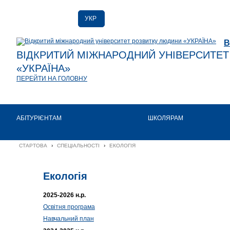
УКР
РУС
В
ENG
ВІДКРИТИЙ МІЖНАРОДНИЙ УНІВЕРСИТЕ
«УКРАЇНА»
ПЕРЕЙТИ НА ГОЛОВНУ
АБІТУРІЄНТАМ
ШКОЛЯРАМ
СТАРТОВА
›
СПЕЦІАЛЬНОСТІ
›
ЕКОЛОГІЯ
Екологія
2025-2026 н.р.
Освітня програма
Навчальний план