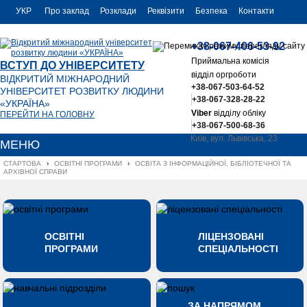
УКР
Про заклад
Розклади
Реквізити
Безпека
Контакти
РУС
+38-067-406-53-92
ENG
Приймальна комісія
ВСТУП ДО УНІВЕРСИТЕТУ
відділ оргроботи
ВІДКРИТИЙ МІЖНАРОДНИЙ
+38-067-503-64-52
УНІВЕРСИТЕТ РОЗВИТКУ ЛЮДИНИ
+38-067-328-28-22
«УКРАЇНА»
Viber
відділу обліку
ПЕРЕЙТИ НА ГОЛОВНУ
+38-067-500-68-36
Київ, вул. Львівська, 23
МЕНЮ
office@uu.ua
СТАРТОВА
›
ОСВІТНІ ПРОГРАМИ
›
ОСВІТА З ІНФОРМАЦІЙНОЇ, БІБЛІОТЕЧНОЇ ТА 
АРХІВНОЇ СПРАВИ
ОСВІТНІ
ЛІЦЕНЗОВАНІ
ПРОГРАМИ
СПЕЦІАЛЬНОСТІ
ЗА НАПРЯМОМ