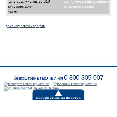
Культура, мистецтво
B13
Бібліотечна, інформаційна
та гуманітарні
та архівна справа
науки
до списку освітніх програм
0 800 305 007
безкоштовна гаряча лінія
Про
заклад
Розклади
Реквізити
Безпека
Контакти
(с) 1999-2026
Відкритий