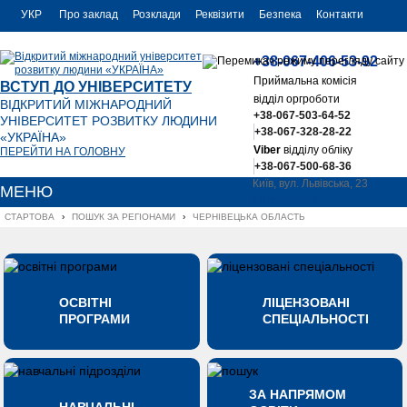
УКР
Про заклад
Розклади
Реквізити
Безпека
Контакти
РУС
+38-067-406-53-92
ENG
Приймальна комісія
ВСТУП ДО УНІВЕРСИТЕТУ
відділ оргроботи
ВІДКРИТИЙ МІЖНАРОДНИЙ
+38-067-503-64-52
УНІВЕРСИТЕТ РОЗВИТКУ ЛЮДИНИ
+38-067-328-28-22
«УКРАЇНА»
Viber
відділу обліку
ПЕРЕЙТИ НА ГОЛОВНУ
+38-067-500-68-36
Київ, вул. Львівська, 23
МЕНЮ
office@uu.ua
СТАРТОВА
›
ПОШУК ЗА РЕГІОНАМИ
›
ЧЕРНІВЕЦЬКА ОБЛАСТЬ
ОСВІТНІ
ЛІЦЕНЗОВАНІ
ПРОГРАМИ
СПЕЦІАЛЬНОСТІ
ЗА НАПРЯМОМ