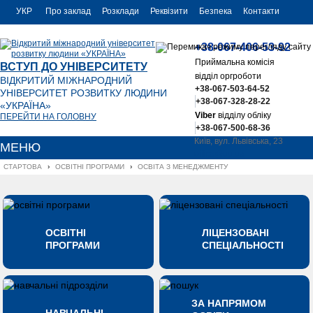
УКР
Про заклад
Розклади
Реквізити
Безпека
Контакти
РУС
+38-067-406-53-92
ENG
Приймальна комісія
ВСТУП ДО УНІВЕРСИТЕТУ
відділ оргроботи
ВІДКРИТИЙ МІЖНАРОДНИЙ
+38-067-503-64-52
УНІВЕРСИТЕТ РОЗВИТКУ ЛЮДИНИ
+38-067-328-28-22
«УКРАЇНА»
Viber
відділу обліку
ПЕРЕЙТИ НА ГОЛОВНУ
+38-067-500-68-36
Київ, вул. Львівська, 23
МЕНЮ
office@uu.ua
СТАРТОВА
›
ОСВІТНІ ПРОГРАМИ
›
ОСВІТА З МЕНЕДЖМЕНТУ
ОСВІТНІ
ЛІЦЕНЗОВАНІ
ПРОГРАМИ
СПЕЦІАЛЬНОСТІ
ЗА НАПРЯМОМ