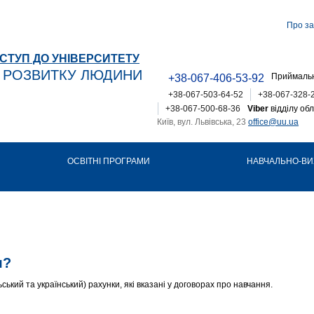
Про за
СТУП ДО УНІВЕРСИТЕТУ
Т РОЗВИТКУ ЛЮДИНИ
Приймальн
+38-067-406-53-92
+38-067-503-64-52
+38-067-328-
+38-067-500-68-36
Viber
відділу обл
Київ, вул. Львівська, 23
office@uu.ua
ОСВІТНІ ПРОГРАМИ
НАВЧАЛЬНО-ВИ
я?
ький та український) рахунки, які вказані у договорах про навчання.