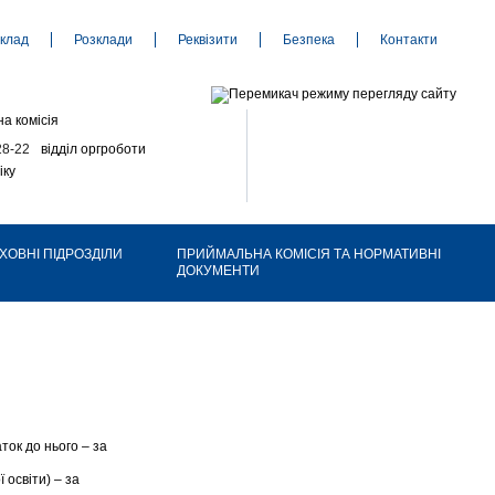
клад
Розклади
Реквізити
Безпека
Контакти
а комісія
28-22
відділ оргроботи
іку
ХОВНІ ПІДРОЗДІЛИ
ПРИЙМАЛЬНА КОМІСІЯ ТА НОРМАТИВНІ
ДОКУМЕНТИ
ток до нього – за
 освіти) – за