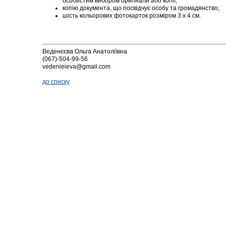
особистим вибором оригінали або копії;
копію документа, що посвідчує особу та громадянство;
шість кольорових фотокарток розміром 3 х 4 см.
Веденєєва Ольга Анатоліївна
(067)-504-99-56
vedenieieva@gmail.com
до списку