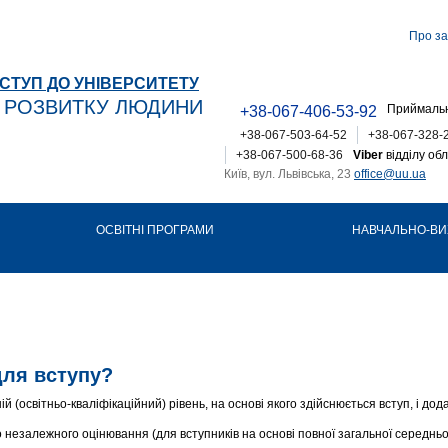
Про за
СТУП ДО УНІВЕРСИТЕТУ
Т РОЗВИТКУ ЛЮДИНИ
Приймальн
+38-067-406-53-92
+38-067-503-64-52
+38-067-328-
+38-067-500-68-36
Viber
відділу обл
Київ, вул. Львівська, 23
office@uu.ua
ОСВІТНІ ПРОГРАМИ
НАВЧАЛЬНО-ВИ
для вступу?
 (освітньо-кваліфікаційний) рівень, на основі якого здійснюється вступ, і дода
 незалежного оцінювання (для вступників на основі повної загальної середньої