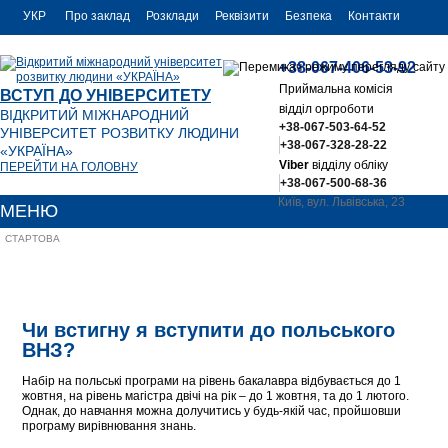
УКР
Про заклад
Розклади
Реквізити
Безпека
Контакти
РУС
+38-067-406-53-92
ENG
Приймальна комісія
ВСТУП ДО УНІВЕРСИТЕТУ
відділ оргроботи
ВІДКРИТИЙ МІЖНАРОДНИЙ
+38-067-503-64-52
УНІВЕРСИТЕТ РОЗВИТКУ ЛЮДИНИ
+38-067-328-28-22
«УКРАЇНА»
Viber
відділу обліку
ПЕРЕЙТИ НА ГОЛОВНУ
+38-067-500-68-36
Київ, вул. Львівська, 23
МЕНЮ
office@uu.ua
СТАРТОВА
Чи встигну я вступити до польського
ВНЗ?
Набір на польські програми на рівень бакалавра відбувається до 1
жовтня, на рівень магістра двічі на рік – до 1 жовтня, та до 1 лютого.
Однак, до навчання можна долучитись у будь-якій час, пройшовши
програму вирівнювання знань.