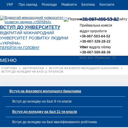
УКР
Про заклад
Розклади
Реквізити
Безпека
Контакти
РУС
+38-067-406-53-92
ENG
Приймальна комісія
ВСТУП ДО УНІВЕРСИТЕТУ
відділ оргроботи
ВІДКРИТИЙ МІЖНАРОДНИЙ
+38-067-503-64-52
УНІВЕРСИТЕТ РОЗВИТКУ ЛЮДИНИ
+38-067-328-28-22
«УКРАЇНА»
Viber
відділу обліку
ПЕРЕЙТИ НА ГОЛОВНУ
+38-067-500-68-36
Київ, вул. Львівська, 23
МЕНЮ
office@uu.ua
СТАРТОВА
›
АБІТУРІЄНТАМ
›
ВСТУП НА ФАХОВОГО МОЛОДШОГО БАКАЛАВРА
›
ВСТУП ДО КОЛЕДЖУ НА БАЗІ 11-ТИ КЛАСІВ
Вступ на фахового молодшого бакалавра
Вступ до коледжу на базі 9-ти класів
Вступ до коледжу на базі 11-ти класів
Вступ до коледжу на базі кваліфікованого робітника