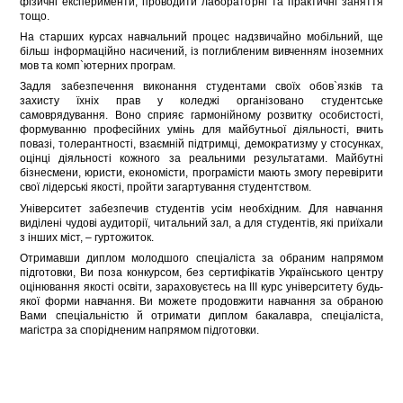
фізичні експерименти, проводити лабораторні та практичні заняття
тощо.
На старших курсах навчальний процес надзвичайно мобільний, ще
більш інформаційно насичений, із поглибленим вивченням іноземних
мов та комп`ютерних програм.
Задля забезпечення виконання студентами своїх обов`язків та
захисту їхніх прав у коледжі організовано студентське
самоврядування. Воно сприяє гармонійному розвитку особистості,
формуванню професійних умінь для майбутньої діяльності, вчить
повазі, толерантності, взаємній підтримці, демократизму у стосунках,
оцінці діяльності кожного за реальними результатами. Майбутні
бізнесмени, юристи, економісти, програмісти мають змогу перевірити
свої лідерські якості, пройти загартування студентством.
Університет забезпечив студентів усім необхідним. Для навчання
виділені чудові аудиторії, читальний зал, а для студентів, які приїхали
з інших міст, – гуртожиток.
Отримавши диплом молодшого спеціаліста за обраним напрямом
підготовки, Ви поза конкурсом, без сертифікатів Українського центру
оцінювання якості освіти, зараховуєтесь на ІІІ курс університету будь-
якої форми навчання. Ви можете продовжити навчання за обраною
Вами спеціальністю й отримати диплом бакалавра, спеціаліста,
магістра за спорідненим напрямом підготовки.