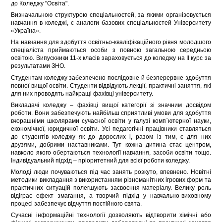
до Коледжу "Освіта".
Визначальною структурою спеціальностей, за якими організовується
навчання в коледжі, є аналоги базових спеціальностей Університету
«Україна».
На навчання для здобуття освітньо-кваліфікаційного рівня молодшого
спеціаліста приймаються особи з повною загальною середньою
освітою. Випускники 11-х класів зараховується до коледжу на ІІ курс за
результатами ЗНО.
Студентам коледжу забезпечено послідовне й безперервне здобуття
повної вищої освіти. Студенти відвідують лекції, практичні заняття, які
для них проводять найкращі фахівці університету.
Викладачі коледжу – фахівці вищої категорії зі значним досвідом
роботи. Вони забезпечують найбільш сприятливі умови для здобуття
вчорашніми школярами сучасної освіти у галузі комп`ютерної науки,
економічної, юридичної освіти. Усі педагогічні працівники ставляться
до студентів коледжу як до дорослих і, разом із тим, є для них
друзями, добрими наставниками. Тут кожна дитина стає центром,
навколо якого обертаються технології навчання, засоби освіти тощо.
Індивідуальний підхід – пріоритетний для всієї роботи коледжу.
Молоді люди почуваються під час занять розкуто, впевнено. Новітні
методики викладання з використанням різноманітних ігрових форм та
практичних ситуацій полегшують засвоєння матеріалу. Велику роль
відіграє ефект змагання, а творчий підхід у навчально-виховному
процесі забезпечує відчуття постійного свята.
Сучасні інформаційні технології дозволяють відтворити хімічні або