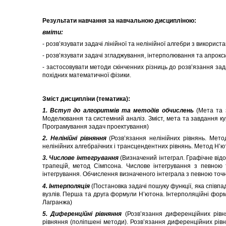
Результати навчання за навчальною дисципліною:
вміти:
- розв’язувати задачі лінійної та нелінійної алгебри з використ
- розв’язувати задачі згладжування, інтерполювання та апрокси
- застосовувати методи скінченних різниць до розв’язання зад
похідних математичної фізики.
Зміст дисципліни (тематика):
1. Вступ до алгоритмів та методів обчислень
(Мета та 
Моделювання та системний аналіз. Зміст, мета та завдання ку
Програмування задач проектування)
2. Нелінійні рівняння
(Розв’язання нелінійних рівнянь. Мето
нелінійних алгебраїчних і трансцендентних рівнянь. Метод Н’
3. Числове інтегрування
(Визначений інтеграл. Графічне від
трапецій, метод Сімпсона. Числове інтегрування з певною 
інтегрування. Обчислення визначеного інтеграла з певною точн
4.
Інтерполяція
(Постановка задачі пошуку функції, яка співпа
вузлів. Перша та друга формули Н’ютона. Інтерполяційні форму
Лагранжа)
5. Диференційні рівняння
(Розв’язання диференційних рів
рівняння (поліпшені методи). Розв’язання диференційних рів