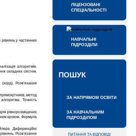
ЛІЦЕНЗОВАНІ
СПЕЦІАЛЬНОСТІ
НАВЧАЛЬНІ
я рівнянь у частинних
ПІДРОЗДІЛИ
лізація алгоритмів.
ння складних систем.
ПОШУК
 (хорд). Розв’язання
прямокутників, метод
ЗА НАПРЯМОМ ОСВІТИ
алгоритма. Точність
ЗА НАВЧАЛЬНИМ
и для рівнорозміщених
нним кроком. Формула
ПІДРОЗДІЛОМ
йлера. Диференційні
рівнянь. Розв’язання
ПИТАННЯ ТА ВІДПОВІДІ