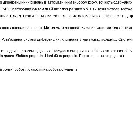
ня диференційних рівнянь із автоматичним вибором кроку. Точність одержаних 
ЛАР). Розв’язання систем лінійних алгебраїчних рівнянь. Точні методи. Метод
нь (СНЛАР). Розв’язання систем нелінійних алгебраїчних рівнянь. Метод про
ання лінійного рівняння. Метод «стрілянини». Використання методів оптиміз
 Розв’язання систем диференційних рівнянь у часткових похідних. Системи
ка задачі апроксимації даних. Побудова емпіричних лінійних залежностей. М
з даних. Лінійна регресія. Нелінійна регресія. Перетворення координат)
нтрольні роботи, самостійна робота студентів.