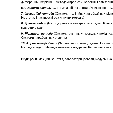
диференційних рівнянь методом прогнозу і корекції. Розв’язан
6
. Системи рівнянь
(Системи лінійних алгебраїчних рівнянь (С
7. Ітераційні методи
(Системи нелінійних алгебраїчних рівня
Ньютона. Властивості розглянутих методів)
8. Крайові задачі
(Методи розв’язання крайових задач. Розв’яз
крайових задач)
9.
Різницеві методи
(Системи рівнянь у часткових похідних.
Системи параболічних рівнянь)
10
. Апроксимація даних
(Задача апроксимації даних. Постанов
Метод середніх. Метод найменших квадратів. Регресійний аналі
Види робіт:
лекційні заняття, лабораторні роботи, модульні ко