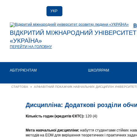
УКР
РУС
В
ENG
ВІДКРИТИЙ МІЖНАРОДНИЙ УНІВЕРСИТЕ
«УКРАЇНА»
ПЕРЕЙТИ НА ГОЛОВНУ
АБІТУРІЄНТАМ
ШКОЛЯРАМ
СТАРТОВА
›
АЛФАВІТНИЙ ПОКАЖЧИК НАВЧАЛЬНИХ ДИСЦИПЛІН УНІВЕРСИТЕТУ
Дисципліна: Додаткові розділи об
Кількість годин (кредитів ЄКТС):
120 (4)
Мета навчальної дисципліни:
набуття студентами стійких нави
методів на ЕОМ для вирішення теоретичних і практичних задач