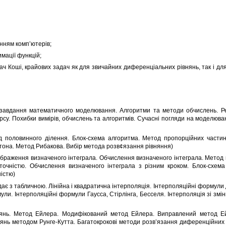
анням комп’ютерів;
мації функцій;
ач Коші, крайових задач як для звичайних диференціальних рівнянь, так і дл
завдання математичного моделювання. Алгоритми та методи обчислень. Реа
рсу. Похибки вимірів, обчислень та алгоритмів. Сучасні погляди на моделюва
д половинного ділення. Блок-схема алгоритма. Метод пропорційних частин
ютона. Метод Рибакова. Вибір метода розв¢язання рівняння)
ображення визначеного інтеграла. Обчислення визначеного інтеграла. Метод 
точністю. Обчислення визначеного інтеграла з різним кроком. Блок-схема 
істю)
дає з табличною. Лінійна і квадратична інтерполяція. Інтерполяційні формул
ли. Інтерполяційні формули Гаусса, Стірлінга, Бесселя. Інтерполяція зі змі
нянь. Метод Ейлера. Модифікований метод Ейлера. Виправлений метод Е
нянь методом Рунге-Кутта. Багатокрокові методи розв’язання диференційних 