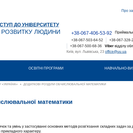
Про за
СТУП ДО УНІВЕРСИТЕТУ
Т РОЗВИТКУ ЛЮДИНИ
Приймальн
+38-067-406-53-92
+38-067-503-64-52
+38-067-328-
+38-067-500-68-36
Viber
відділу обл
Київ, вул. Львівська, 23
office@uu.ua
ОСВІТНІ ПРОГРАМИ
НАВЧАЛЬНО-ВИ
 «УКРАЇНА»
›
ДОДАТКОВІ РОЗДІЛИ ОБЧИСЛЮВАЛЬНОЇ МАТЕМАТИКИ
числювальної математики
чок та умінь у застосуванні основних методів розв’язання складних задач за
 прикладного характеру.