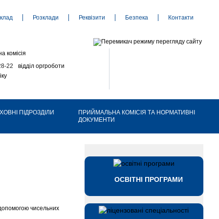
клад
Розклади
Реквізити
Безпека
Контакти
а комісія
28-22
відділ оргроботи
іку
ХОВНІ ПІДРОЗДІЛИ
ПРИЙМАЛЬНА КОМІСІЯ ТА НОРМАТИВНІ
ДОКУМЕНТИ
ОСВІТНІ ПРОГРАМИ
 допомогою чисельних