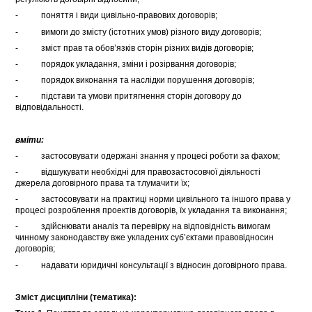
- поняття і види цивільно-правових договорів;
- вимоги до змісту (істотних умов) різного виду договорів;
- зміст прав та обов’язків сторін різних видів договорів;
- порядок укладання, зміни і розірвання договорів;
- порядок виконання та наслідки порушення договорів;
- підстави та умови притягнення сторін договору до
відповідальності.
вміти:
- застосовувати одержані знання у процесі роботи за фахом;
- відшукувати необхідні для правозастосовчої діяльності
джерела договірного права та тлумачити їх;
- застосовувати на практиці норми цивільного та іншого права у
процесі розроблення проектів договорів, їх укладання та виконання;
- здійснювати аналіз та перевірку на відповідність вимогам
чинному законодавству вже укладених суб’єктами правовідносин
договорів;
- надавати юридичні консультації з відносин договірного права.
Зміст дисципліни (тематика):