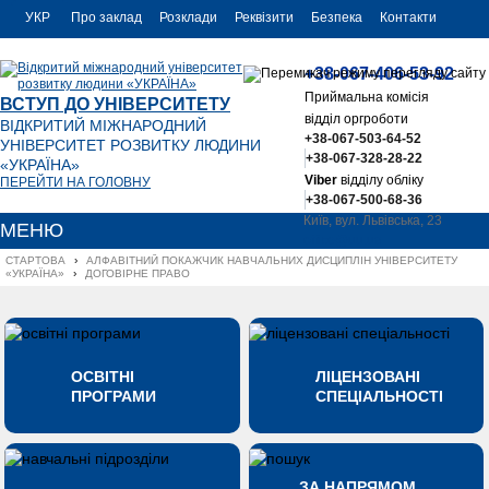
УКР
Про заклад
Розклади
Реквізити
Безпека
Контакти
РУС
+38-067-406-53-92
ENG
Приймальна комісія
ВСТУП ДО УНІВЕРСИТЕТУ
відділ оргроботи
ВІДКРИТИЙ МІЖНАРОДНИЙ
+38-067-503-64-52
УНІВЕРСИТЕТ РОЗВИТКУ ЛЮДИНИ
+38-067-328-28-22
«УКРАЇНА»
Viber
відділу обліку
ПЕРЕЙТИ НА ГОЛОВНУ
+38-067-500-68-36
Київ, вул. Львівська, 23
МЕНЮ
office@uu.ua
СТАРТОВА
›
АЛФАВІТНИЙ ПОКАЖЧИК НАВЧАЛЬНИХ ДИСЦИПЛІН УНІВЕРСИТЕТУ 
«УКРАЇНА»
›
ДОГОВІРНЕ ПРАВО
ОСВІТНІ
ЛІЦЕНЗОВАНІ
ПРОГРАМИ
СПЕЦІАЛЬНОСТІ
ЗА НАПРЯМОМ