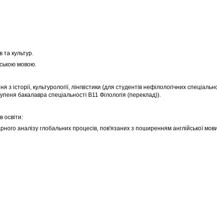
 та культур.
йською мовою.
ння з історії, культурології, лінгвістики (для студентів нефілологічних спеціаль
тупеня бакалавра спеціальності В11 Філологія (переклад)).
 освіти:
арного аналізу глобальних процесів, пов'язаних з поширенням англійської мови