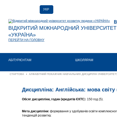
УКР
РУС
В
ENG
ВІДКРИТИЙ МІЖНАРОДНИЙ УНІВЕРСИТЕ
«УКРАЇНА»
ПЕРЕЙТИ НА ГОЛОВНУ
АБІТУРІЄНТАМ
ШКОЛЯРАМ
СТАРТОВА
›
АЛФАВІТНИЙ ПОКАЖЧИК НАВЧАЛЬНИХ ДИСЦИПЛІН УНІВЕРСИТЕТУ
Дисципліна: Англійська: мова світу 
Обсяг дисципліни, годин (кредитів ЄКТС
): 150 год (5).
Мета дисципліни
: формування у здобувачів освіти комплексног
тенденцій розвитку.