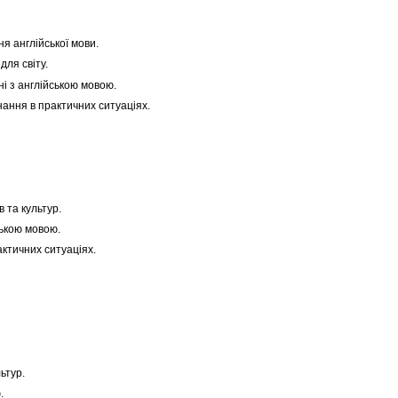
 англійської мови.
ля світу.
і з англійською мовою.
нання в практичних ситуаціях.
 та культур.
ською мовою.
ктичних ситуаціях.
ьтур.
.