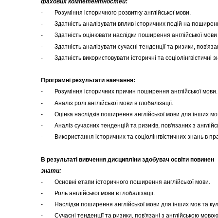
фахових компетентностей:
- Розуміння історичного розвитку англійської мови.
- Здатність аналізувати вплив історичних подій на поширення
- Здатність оцінювати наслідки поширення англійської мови д
- Здатність аналізувати сучасні тенденції та ризики, пов'язан
- Здатність використовувати історичні та соціолінгвістичні з
Програмні результати навчання:
- Розуміння історичних причин поширення англійської мови.
- Аналіз ролі англійської мови в глобалізації.
- Оцінка наслідків поширення англійської мови для інших мов
- Аналіз сучасних тенденцій та ризиків, пов'язаних з англій
- Використання історичних та соціолінгвістичних знань в пра
В результаті вивчення дисципліни здобувач освіти повинен
знати:
- Основні етапи історичного поширення англійської мови.
- Роль англійської мови в глобалізації.
- Наслідки поширення англійської мови для інших мов та кул
- Сучасні тенденції та ризики, пов'язані з англійською мовою