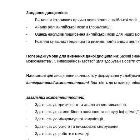
Завдання дисципліни:
- Вивчення історичних причин поширення англійської мови.
- Аналіз ролі англійської мови в глобалізації.
- Оцінка наслідків поширення англійської мови для інших мов
- Розгляд сучасних тенденцій та ризиків, пов'язаних з англі
Попередні умови для вивчення даної дисципліни
: базові зна
мовознавства", "Лінгвокраїнознавство" (для здобувачів освіти с
Навчальні цілі
дисципліни полягають у формуванні у здобувачів
інтегративної компетентності
: Здатність до міждисциплін
загальних компетентностей:
- Здатність до критичного та аналітичного мислення.
- Здатність до самостійного навчання та пошуку інформації.
- Здатність до міжкультурної комунікації.
- Здатність до усного та письмового спілкування.
- Здатність до роботи в команді.