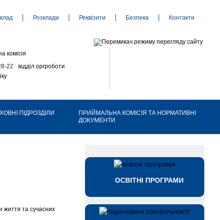
клад
Розклади
Реквізити
Безпека
Контакти
а комісія
28-22
відділ оргроботи
іку
ХОВНІ ПІДРОЗДІЛИ
ПРИЙМАЛЬНА КОМІСІЯ ТА НОРМАТИВНІ
ДОКУМЕНТИ
ОСВІТНІ ПРОГРАМИ
ти життя та сучасних