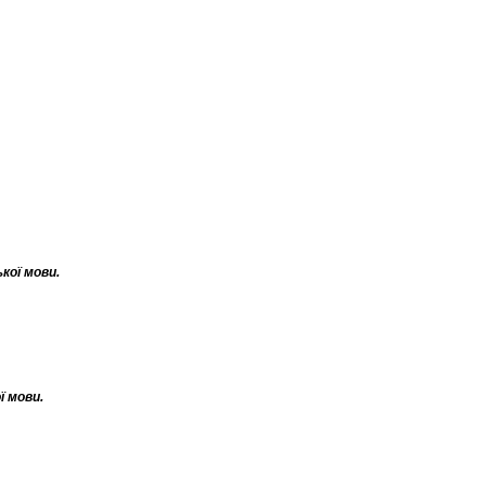
кої мови.
ї мови.