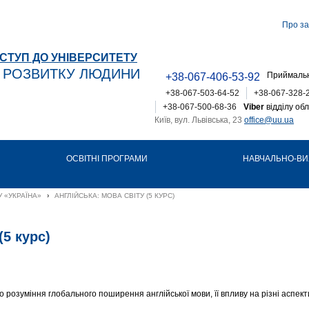
Про за
СТУП ДО УНІВЕРСИТЕТУ
Т РОЗВИТКУ ЛЮДИНИ
Приймальн
+38-067-406-53-92
+38-067-503-64-52
+38-067-328-
+38-067-500-68-36
Viber
відділу обл
Київ, вул. Львівська, 23
office@uu.ua
ОСВІТНІ ПРОГРАМИ
НАВЧАЛЬНО-ВИ
 «УКРАЇНА»
›
АНГЛІЙСЬКА: МОВА СВІТУ (5 КУРС)
(5 курс)
о розуміння глобального поширення англійської мови, її впливу на різні аспек