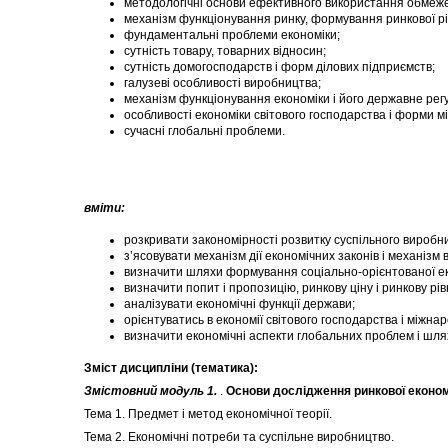
методологічні основи ефективного використання обмеже
механізм функціонування ринку, формування ринкової рі
фундаментальні проблеми економіки;
сутність товару, товарних відносин;
сутність домогосподарств і форм ділових підприємств;
галузеві особливості виробництва;
механізм функціонування економіки і його державне рег
особливості економіки світового господарства і форми м
сучасні глобальні проблеми.
вміти:
розкривати закономірності розвитку суспільного виробн
з’ясовувати механізм дії економічних законів і механізм 
визначити шляхи формування соціально-орієнтованої ек
визначити попит і пропозицію, ринкову ціну і ринкову рів
аналізувати економічні функції держави;
орієнтуватись в економії світового господарства і міжна
визначити економічні аспекти глобальних проблем і шлях
Зміст дисципліни (тематика):
Змістовний модуль 1.
.
Основи дослідження ринкової економ
Тема 1. Предмет і метод економічної теорії.
Тема 2. Економічні потреби та суспільне виробництво.