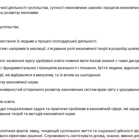
ї діяльності суспільства, сутності економічних законів і процесів економічно
ь розвитку економіки.
успільства;
ористання їх людьми у процесі господарської діяльності;
ем і напрямів їх еволюції; з’ясування ролі економічної теорії в розробці шля
ого засвоєння курсу здобувачі освіти повинні мати базові знання з таких дисци
і фундаментальних і принципів реальності і пізнання, буття людини, відносин 
ї, які відбувалися в минулому, та їх вплив на сьогодення;
ку економічної науки;
номірностей історичного розвитку економічних систем країн світу з урахування
в освіти:
адні спеціалізовані задачі та практичні проблеми в економічній сфері, які хар
ання теорій та методів економічної науки.
логічних фактів, явищ, тенденцій суспільного життя та соціальної дійсності ф
вати ефективні рішення. Спроможність синтезувати досвід, знання, вміння дл