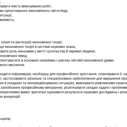
;
увати якість виконуваних робіт;
во-орієнтованого економічного світогляду;
итуації;
ємливість;
поняття (категорії) економічної теорії;
е економічної теорії в системі наукових знань;
ювати роль економіки у житті суспільства й окремої людини;
економічних явищ;
рієнтуватися в основних напрямах і школах світової економічної думки;
чного мислення.
одити інформацію, необхідну для професійного зростання, опановувати її, з
ті; застосовувати загальне та спеціалізоване забезпечення для вирішення пр
я в складних та непередбачуваних ситуаціях; виконувати рефлексивні практик
ля запобігання професійному вигоранню; розв’язувати складні задачі і проблем
суперечливих вимог; критично оцінювати результати наукових досліджень і різн
х концепцій.
нципів;