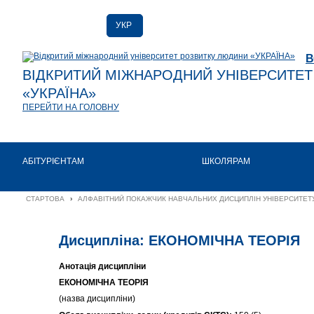
УКР
РУС
В
ENG
ВІДКРИТИЙ МІЖНАРОДНИЙ УНІВЕРСИТЕ
«УКРАЇНА»
ПЕРЕЙТИ НА ГОЛОВНУ
АБІТУРІЄНТАМ
ШКОЛЯРАМ
СТАРТОВА
›
АЛФАВІТНИЙ ПОКАЖЧИК НАВЧАЛЬНИХ ДИСЦИПЛІН УНІВЕРСИТЕТУ
Дисципліна: ЕКОНОМІЧНА ТЕОРІЯ
Анотація дисципліни
ЕКОНОМІЧНА ТЕОРІЯ
(назва дисципліни)