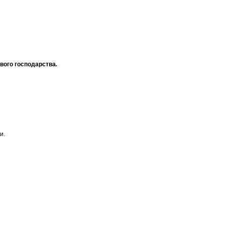
ового господарства
.
и.