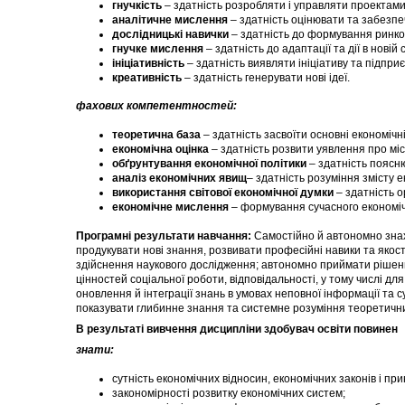
гнучкість
– здатність розробляти і управляти проектами
аналітичне мислення
– здатність оцінювати та забезпеч
дослідницькі навички
– здатність до формування ринко
гнучке мислення
– здатність до адаптації та дії в новій с
ініціативність
– здатність виявляти ініціативу та підпри
креативність
– здатність генерувати нові ідеї.
фахових компетентностей:
теоретична база
– здатність засвоїти основні економічні 
економічна оцінка
– здатність розвити уявлення про місц
обґрунтування економічної політики
– здатність поясн
аналіз економічних явищ
– здатність розуміння змісту 
використання світової економічної думки
– здатність о
економічне мислення
– формування сучасного економі
Програмні результати навчання:
Самостійно й автономно знах
продукувати нові знання, розвивати професійні навики та якос
здійснення наукового дослідження; автономно приймати рішенн
цінностей соціальної роботи, відповідальності, у тому числі д
оновлення й інтеграції знань в умовах неповної інформації та 
показувати глибинне знання та системне розуміння теоретични
В результаті вивчення дисципліни здобувач освіти повинен
знати:
сутність економічних відносин, економічних законів і при
закономірності розвитку економічних систем;