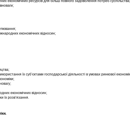
них економічних ресурсів для більш повного задоволення потреб суспільства
вноваги;
улювання;
іжнародних економічних відносин;
ицтва;
використання їх суб’єктами господарської діяльності в умовах ринкової економі
ономіки;
новагу;
родних економічних відносин;
и їх розв’язання.
іки
.