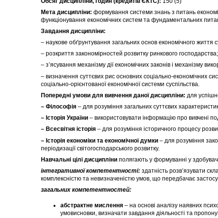
Обсяг дисципліни, годин (кредитів ЄКТС):
150 (5)
Мета дисципліни:
формування системи знань з питань економічно
функціонування економічних систем та фундаментальних питан
Завдання дисципліни:
– наукове обґрунтування загальних основ економічного життя с
– розкриття закономірностей розвитку ринкового господарства;
– з’ясування механізму дії економічних законів і механізму вик
– визначення суттєвих рис основних соціально-економічних сист
соціально-орієнтованої економічної системи суспільства.
Попередні умови для вивчення даної дисципліни:
для успішн
– Філософія
– для розуміння загальних суттєвих характеристик 
– Історія
України
– використовувати інформацію про вивчені поді
– Всесвітня історія
– для розуміння історичного процесу розвит
– Історія
економіки та економічної думки
– для розуміння зако
періодизації світогосподарського розвитку.
Навчальні цілі дисципліни
полягають у формуванні у здобувачі
інтегративної компетентності:
здатність розв’язувати скл
комплексністю та невизначеністю умов, що передбачає застосув
загальних компетентностей:
абстрактне мислення
– на основі аналізу наявних психо
умовисновки, визначати завдання діяльності та пропону