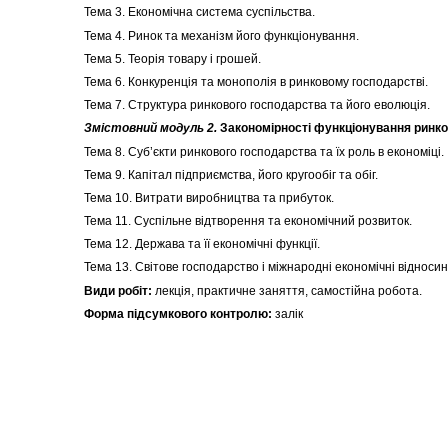
Тема 3. Економічна система суспільства.
Тема 4. Ринок та механізм його функціонування.
Тема 5. Теорія товару і грошей.
Тема 6. Конкуренція та монополія в ринковому господарстві.
Тема 7. Структура ринкового господарства та його еволюція.
Змістовний модуль 2.
Закономірності функціонування ринк
Тема 8. Суб’єкти ринкового господарства та їх роль в економіці.
Тема 9. Капітал підприємства, його кругообіг та обіг.
Тема 10. Витрати виробництва та прибуток.
Тема 11. Суспільне відтворення та економічний розвиток.
Тема 12. Держава та її економічні функції.
Тема 13. Світове господарство і міжнародні економічні відносин
Види робіт:
лекція, практичне заняття, самостійна робота.
Форма підсумкового контролю:
залік