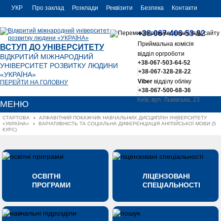
УКР
Про заклад
Розклади
Реквізити
Безпека
Контакти
РУС
+38-067-406-53-92
ENG
Приймальна комісія
ВСТУП ДО УНІВЕРСИТЕТУ
відділ оргроботи
ВІДКРИТИЙ МІЖНАРОДНИЙ
+38-067-503-64-52
УНІВЕРСИТЕТ РОЗВИТКУ ЛЮДИНИ
+38-067-328-28-22
«УКРАЇНА»
Viber
відділу обліку
ПЕРЕЙТИ НА ГОЛОВНУ
+38-067-500-68-36
Київ, вул. Львівська, 23
МЕНЮ
office@uu.ua
СТАРТОВА
›
АЛФАВІТНИЙ ПОКАЖЧИК НАВЧАЛЬНИХ ДИСЦИПЛІН УНІВЕРСИТЕТУ 
«УКРАЇНА»
›
ВАРІАТИВНІСТЬ ТА СОЦІАЛЬНА ДИФЕРЕНЦІАЦІЯ АНГЛІЙСЬКОЇ МОВИ (5 
КУРС)
ОСВІТНІ
ЛІЦЕНЗОВАНІ
ПРОГРАМИ
СПЕЦІАЛЬНОСТІ