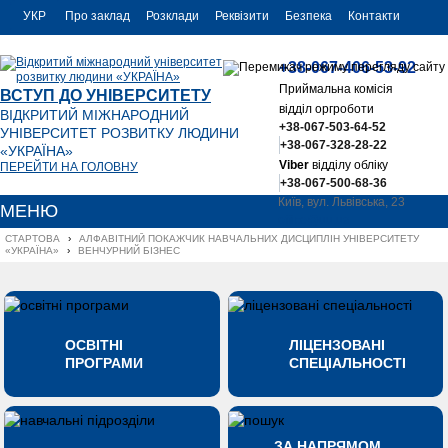
УКР
Про заклад
Розклади
Реквізити
Безпека
Контакти
РУС
+38-067-406-53-92
ENG
Приймальна комісія
ВСТУП ДО УНІВЕРСИТЕТУ
відділ оргроботи
ВІДКРИТИЙ МІЖНАРОДНИЙ
+38-067-503-64-52
УНІВЕРСИТЕТ РОЗВИТКУ ЛЮДИНИ
+38-067-328-28-22
«УКРАЇНА»
Viber
відділу обліку
ПЕРЕЙТИ НА ГОЛОВНУ
+38-067-500-68-36
Київ, вул. Львівська, 23
МЕНЮ
office@uu.ua
СТАРТОВА
›
АЛФАВІТНИЙ ПОКАЖЧИК НАВЧАЛЬНИХ ДИСЦИПЛІН УНІВЕРСИТЕТУ 
«УКРАЇНА»
›
ВЕНЧУРНИЙ БІЗНЕС
ОСВІТНІ
ЛІЦЕНЗОВАНІ
ПРОГРАМИ
СПЕЦІАЛЬНОСТІ
ЗА НАПРЯМОМ