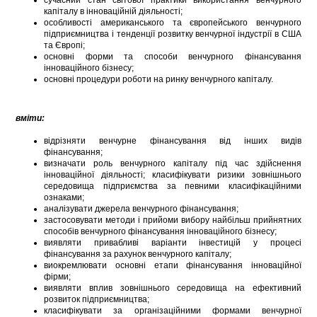
сучасний стан світової практики використання венчурного
капіталу в інноваційній діяльності;
особливості американського та європейського венчурного
підприємництва і тенденції розвитку венчурної індустрії в США
та Європі;
основні форми та способи венчурного фінансування
інноваційного бізнесу;
основні процедури роботи на ринку венчурного капіталу.
вміти:
відрізняти венчурне фінансування від інших видів
фінансування;
визначати роль венчурного капіталу під час здійснення
інноваційної діяльності; класифікувати ризики зовнішнього
середовища підприємства за певними класифікаційними
ознаками;
аналізувати джерела венчурного фінансування;
застосовувати методи і прийоми вибору найбільш прийнятних
способів венчурного фінансування інноваційного бізнесу;
виявляти привабливі варіанти інвестицій у процесі
фінансування за рахунок венчурного капіталу;
виокремлювати основні етапи фінансування інноваційної
фірми;
виявляти вплив зовнішнього середовища на ефективний
розвиток підприємництва;
класифікувати за організаційними формами венчурної