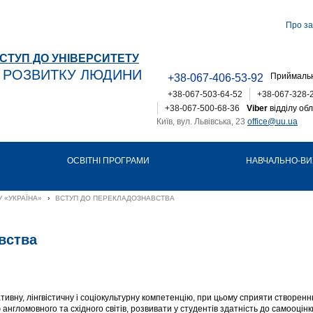
Про за
СТУП ДО УНІВЕРСИТЕТУ
Т РОЗВИТКУ ЛЮДИНИ
Приймальн
+38-067-406-53-92
+38-067-503-64-52
+38-067-328-
+38-067-500-68-36
Viber
відділу обл
Київ, вул. Львівська, 23
office@uu.ua
ОСВІТНІ ПРОГРАМИ
НАВЧАЛЬНО-ВИ
 «УКРАЇНА»
›
ВСТУП ДО ПЕРЕКЛАДОЗНАВСТВА
вства
тивну, лінгвістичну і соціокультурну компетенцію, при цьому сприяти створенн
англомовного та східного світів, розвивати у студентів здатність до самооцінки