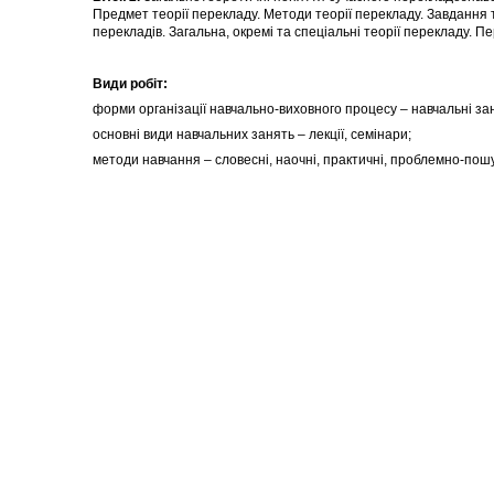
Предмет теорії перекладу. Методи теорії перекладу. Завдання 
перекладів. Загальна, окремі та спеціальні теорії перекладу. 
Види робіт:
форми організації навчально-виховного процесу – навчальні за
основні види навчальних занять – лекції, семінари;
методи навчання – словесні, наочні, практичні, проблемно-пошу