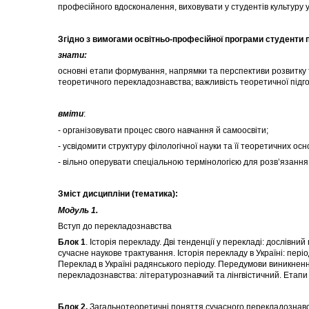
професійного вдосконалення, виховувати у студентів культуру у
Згідно з вимогами освітньо-професійної програми студенти п
знати:
основні етапи формування, напрямки та перспективи розвитку 
теоретичного перекладознавства; важливість теоретичної підго
вміти
:
- організовувати процес свого навчання й самоосвіти;
- усвідомити структуру філологічної науки та її теоретичних осн
- вільно оперувати спеціальною термінологією для розв’язання
Зміст дисципліни (тематика):
Модуль 1.
Вступ до перекладознавства
Блок 1
. Історія перекладу. Дві тенденції у перекладі: дослівн
сучасне наукове трактування. Історія перекладу в Україні: періо
Переклад в Україні радянського періоду. Передумови виникнен
перекладознавства: літературознавчий та лінгвістичний. Етап
Блок
2.
Загальнотеоретичні поняття сучасного перекладознавст