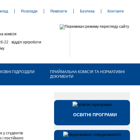
клад
Розклади
Реквізити
Безпека
Контакти
а комісія
28-22
відділ оргроботи
іку
ХОВНІ ПІДРОЗДІЛИ
ПРИЙМАЛЬНА КОМІСІЯ ТА НОРМАТИВНІ
ДОКУМЕНТИ
ОСВІТНІ ПРОГРАМИ
ю у студентів
 і постійного