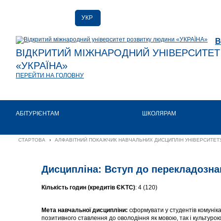
УКР
РУС
В
ENG
ВІДКРИТИЙ МІЖНАРОДНИЙ УНІВЕРСИТЕ
«УКРАЇНА»
ПЕРЕЙТИ НА ГОЛОВНУ
АБІТУРІЄНТАМ
ШКОЛЯРАМ
СТАРТОВА
›
АЛФАВІТНИЙ ПОКАЖЧИК НАВЧАЛЬНИХ ДИСЦИПЛІН УНІВЕРСИТЕТУ
Дисципліна: Вступ до перекладозна
Кількість годин (кредитів ЄKTC)
: 4 (120)
Мета
навчальної
дисципліни
:
сформувати у студентів комуніка
позитивного ставлення до оволодіння як мовою, так і культурою 