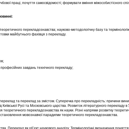
чбової праці, почуття самосвідомості; формувати вміння міжособистісного спі
овинні:
теоретичного перекладознавства; науково-методологічну базу та термінологі
товки майбутнього фахівця з перекладу.
ов;
 професійних завдань технічного перекладу;
ий переклад та переклад за змістом. Суперечка про перекладність: причини вини
д Київської Русі та Московського царства. Розвиток літературного перекладу в У
ня теоретичного перекладознавства як науки. Різні напрями розвитку теорети
и становлення мовознавчої парадигми теоретичного перекладознавства.
ва. Переклад як об’єкт наукового аналізу. Термінологічні визначення понятт