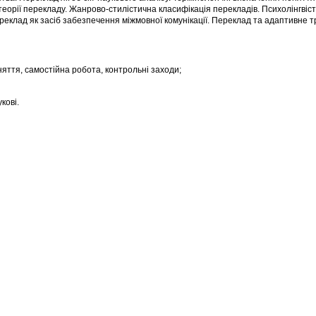
теорії перекладу. Жанрово-стилістична класифікація перекладів. Психолінгвіс
Переклад як засіб забезпечення міжмовної комунікації. Переклад та адаптивне 
няття, самостійна робота, контрольні заходи;
кові.