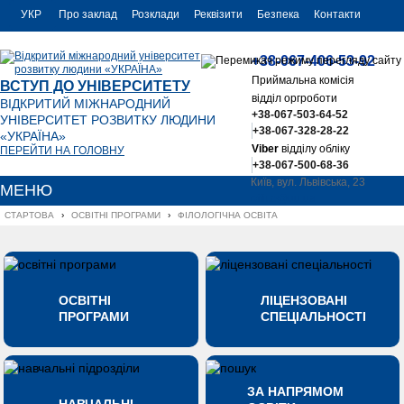
УКР
Про заклад
Розклади
Реквізити
Безпека
Контакти
РУС
+38-067-406-53-92
ENG
Приймальна комісія
ВСТУП ДО УНІВЕРСИТЕТУ
відділ оргроботи
ВІДКРИТИЙ МІЖНАРОДНИЙ
+38-067-503-64-52
УНІВЕРСИТЕТ РОЗВИТКУ ЛЮДИНИ
+38-067-328-28-22
«УКРАЇНА»
Viber
відділу обліку
ПЕРЕЙТИ НА ГОЛОВНУ
+38-067-500-68-36
Київ, вул. Львівська, 23
МЕНЮ
office@uu.ua
СТАРТОВА
›
ОСВІТНІ ПРОГРАМИ
›
ФІЛОЛОГІЧНА ОСВІТА
ОСВІТНІ
ЛІЦЕНЗОВАНІ
ПРОГРАМИ
СПЕЦІАЛЬНОСТІ
ЗА НАПРЯМОМ