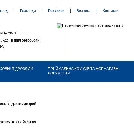
клад
Розклади
Реквізити
Безпека
Контакти
а комісія
28-22
відділ оргроботи
іку
ХОВНІ ПІДРОЗДІЛИ
ПРИЙМАЛЬНА КОМІСІЯ ТА НОРМАТИВНІ
ДОКУМЕНТИ
День відкритих дверей
ями інституту
були не