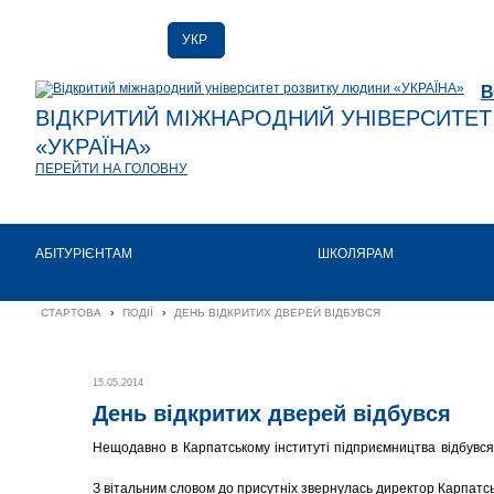
УКР
РУС
В
ENG
ВІДКРИТИЙ МІЖНАРОДНИЙ УНІВЕРСИТЕ
«УКРАЇНА»
ПЕРЕЙТИ НА ГОЛОВНУ
АБІТУРІЄНТАМ
ШКОЛЯРАМ
СТАРТОВА
›
ПОДІЇ
›
ДЕНЬ ВІДКРИТИХ ДВЕРЕЙ ВІДБУВСЯ
15.05.2014
День відкритих дверей відбувся
Нещодавно в Карпатському інституті підприємництва відбувся
З вітальним словом до присутніх звернулась директор Карпатсь