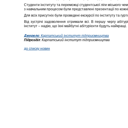
Студенти інституту та переможці студентської ліги міського че
з навчальним процесом були представлені презентації по кожній
Для всіх присутніх були проведені екскурсії по інституту та гурт
Від зустрічі задоволення отримали всі. В першу чергу абітур
інститут – надію, що їхні майбутні абітурієнти будуть найкращі.
Джерело
:
Карпатський інститут підприємництва
Підрозділ
:
Карпатський інститут підприємництва
до списку новин