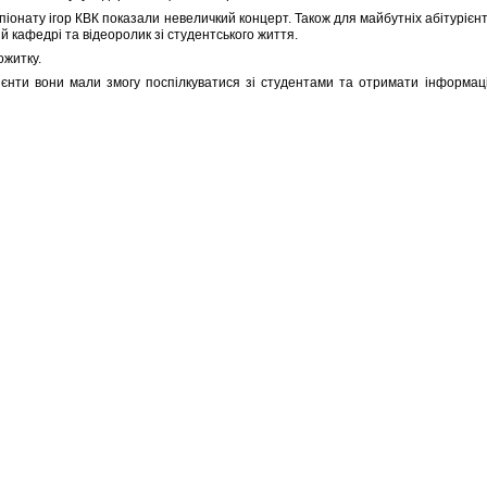
мпіонату ігор КВК показали невеличкий концерт. Також для майбутніх абітуріє
 кафедрі та відеоролик зі студентського життя.
ожитку.
ієнти вони мали змогу поспілкуватися зі студентами та отримати інформацію