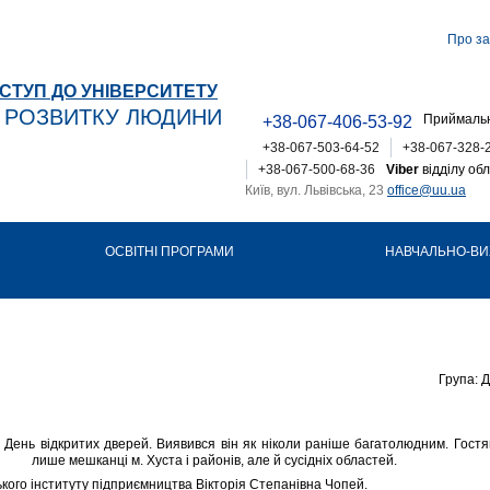
Про за
СТУП ДО УНІВЕРСИТЕТУ
Т РОЗВИТКУ ЛЮДИНИ
Приймальн
+38-067-406-53-92
+38-067-503-64-52
+38-067-328-
+38-067-500-68-36
Viber
відділу обл
Київ, вул. Львівська, 23
office@uu.ua
ОСВІТНІ ПРОГРАМИ
НАВЧАЛЬНО-ВИ
Група: 
 День відкритих дверей. Виявився він як ніколи раніше багатолюдним. Гост
лише мешканці м. Хуста і районів, але й сусідніх областей.
кого інституту підприємництва Вікторія Степанівна Чопей.