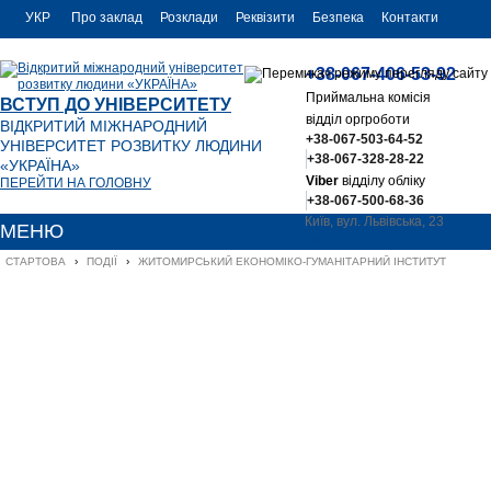
УКР
Про заклад
Розклади
Реквізити
Безпека
Контакти
РУС
+38-067-406-53-92
ENG
Приймальна комісія
ВСТУП ДО УНІВЕРСИТЕТУ
відділ оргроботи
ВІДКРИТИЙ МІЖНАРОДНИЙ
+38-067-503-64-52
УНІВЕРСИТЕТ РОЗВИТКУ ЛЮДИНИ
+38-067-328-28-22
«УКРАЇНА»
Viber
відділу обліку
ПЕРЕЙТИ НА ГОЛОВНУ
+38-067-500-68-36
Київ, вул. Львівська, 23
МЕНЮ
office@uu.ua
СТАРТОВА
›
ПОДІЇ
›
ЖИТОМИРСЬКИЙ ЕКОНОМІКО-ГУМАНІТАРНИЙ ІНСТИТУТ