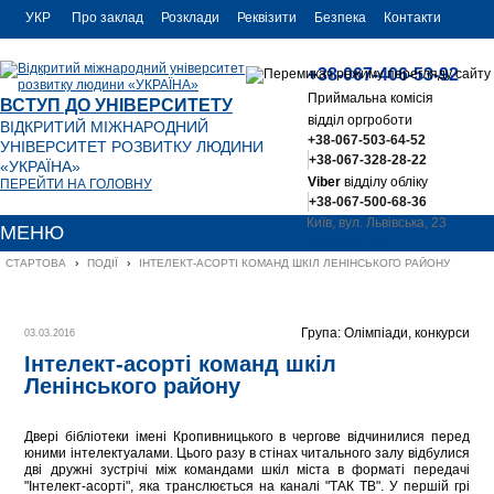
УКР
Про заклад
Розклади
Реквізити
Безпека
Контакти
РУС
+38-067-406-53-92
ENG
Приймальна комісія
ВСТУП ДО УНІВЕРСИТЕТУ
відділ оргроботи
ВІДКРИТИЙ МІЖНАРОДНИЙ
+38-067-503-64-52
УНІВЕРСИТЕТ РОЗВИТКУ ЛЮДИНИ
+38-067-328-28-22
«УКРАЇНА»
Viber
відділу обліку
ПЕРЕЙТИ НА ГОЛОВНУ
+38-067-500-68-36
Київ, вул. Львівська, 23
МЕНЮ
office@uu.ua
СТАРТОВА
›
ПОДІЇ
›
ІНТЕЛЕКТ-АСОРТІ КОМАНД ШКІЛ ЛЕНІНСЬКОГО РАЙОНУ
Група: Олімпіади, конкурси
03.03.2016
Інтелект-асорті команд шкіл
Ленінського району
Двері бібліотеки імені Кропивницького в чергове відчинилися перед
юними інтелектуалами. Цього разу в стінах читального залу відбулися
дві дружні зустрічі між командами шкіл міста в форматі передачі
"Інтелект-асорті", яка транслюється на каналі "ТАК ТВ". У першій грі