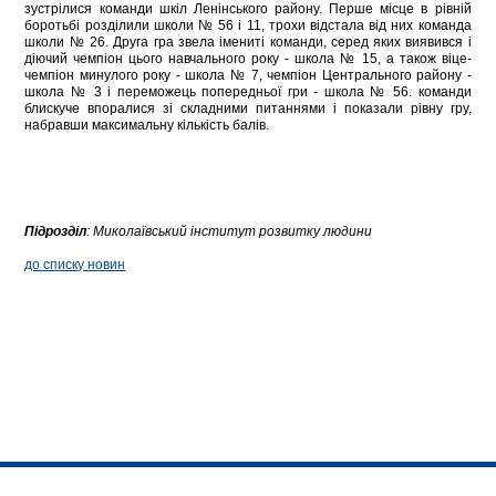
зустрілися команди шкіл Ленінського району. Перше місце в рівній
боротьбі розділили школи № 56 і 11, трохи відстала від них команда
школи № 26. Друга гра звела імениті команди, серед яких виявився і
діючий чемпіон цього навчального року - школа № 15, а також віце-
чемпіон минулого року - школа № 7, чемпіон Центрального району -
школа № 3 і переможець попередньої гри - школа № 56. команди
блискуче впоралися зі складними питаннями і показали рівну гру,
набравши максимальну кількість балів.
Підрозділ
:
Миколаївський інститут розвитку людини
до списку новин