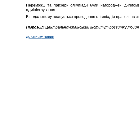
Переможці та призери олімпіади були нагороджені диплома
адміністрування.
В подальшому планується проведення олімпіад із правознавства
Підрозділ
:
Центральноукраїнський інститут розвитку люди
до списку новин