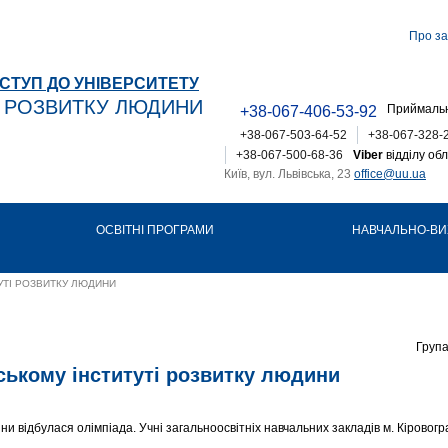
Про за
СТУП ДО УНІВЕРСИТЕТУ
Т РОЗВИТКУ ЛЮДИНИ
Приймальн
+38-067-406-53-92
+38-067-503-64-52
+38-067-328-
+38-067-500-68-36
Viber
відділу обл
Київ, вул. Львівська, 23
office@uu.ua
ОСВІТНІ ПРОГРАМИ
НАВЧАЛЬНО-ВИ
УТІ РОЗВИТКУ ЛЮДИНИ
Група
ському інституті розвитку людини
ни відбулася олімпіада. Учні загальноосвітніх навчальних закладів м. Кіровогр