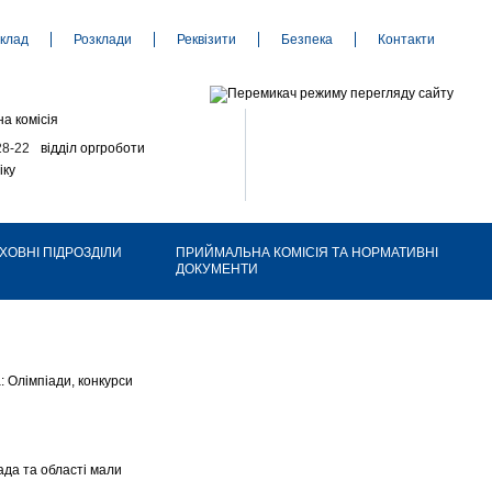
клад
Розклади
Реквізити
Безпека
Контакти
а комісія
28-22
відділ оргроботи
іку
ХОВНІ ПІДРОЗДІЛИ
ПРИЙМАЛЬНА КОМІСІЯ ТА НОРМАТИВНІ
ДОКУМЕНТИ
: Олімпіади, конкурси
ада та області мали