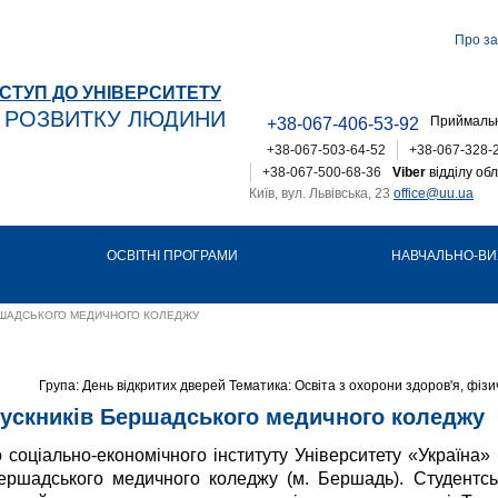
Про за
СТУП ДО УНІВЕРСИТЕТУ
Т РОЗВИТКУ ЛЮДИНИ
Приймальн
+38-067-406-53-92
+38-067-503-64-52
+38-067-328-
+38-067-500-68-36
Viber
відділу обл
Київ, вул. Львівська, 23
office@uu.ua
ОСВІТНІ ПРОГРАМИ
НАВЧАЛЬНО-ВИ
РШАДСЬКОГО МЕДИЧНОГО КОЛЕДЖУ
Група: День відкритих дверей Тематика: Освіта з охорони здоров'я, фізич
пускників Бершадського медичного коледжу
 соціально-економічного інституту Університету «Україна»
Бершадського медичного коледжу (м. Бершадь). Студентс