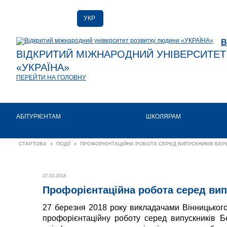
УКР
РУС
В
ENG
ВІДКРИТИЙ МІЖНАРОДНИЙ УНІВЕРСИТЕ
«УКРАЇНА»
ПЕРЕЙТИ НА ГОЛОВНУ
АБІТУРІЄНТАМ
ШКОЛЯРАМ
СТАРТОВА
›
ПОДІЇ
›
ПРОФОРІЄНТАЦІЙНА РОБОТА СЕРЕД ВИПУСКНИКІВ БЕ
27.03.2018
Профорієнтаційна робота серед ви
27 березня 2018 року викладачами Вінницького
профорієнтаційну роботу серед випускників 