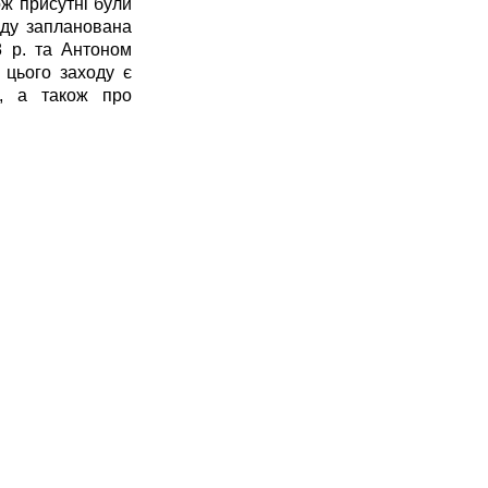
ож присутні були
ходу запланована
8 р. та Антоном
 цього заходу є
о, а також про