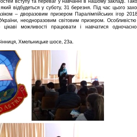
остей вступу та переваг у навчанні в нашому закладі. Так
 який відбудеться у суботу, 31 березня. Під час цього за
азіком – дворазовим призером Паралімпійських ігор 201
України, неодноразовим світовим призером. Особливістю
ро цікаві можливості працювати і навчатися одночасн
Вінниця, Хмельницьке шосе, 23а.