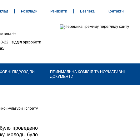
клад
Розклади
Реквізити
Безпека
Контакти
а комісія
28-22
відділ оргроботи
іку
ХОВНІ ПІДРОЗДІЛИ
ПРИЙМАЛЬНА КОМІСІЯ ТА НОРМАТИВНІ
ДОКУМЕНТИ
ної культури і спорту
 було проведено
ьку молодь було